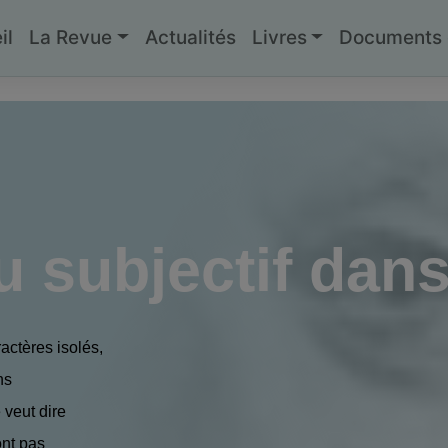
il
La Revue
Actualités
Livres
Documents g
u subjectif dans
ractères isolés,
ns
veut dire
ont pas