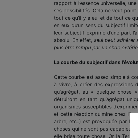
rapport à l’essence universelle, un
ses possibilités. Cela ne veut point 
tout ce qu’il y a eu, et de tout ce 
en eux qu’un sens du subjectif limi
leur subjectif exprime d’une part l’
absolu. En effet,
seul peut adhérer à
plus être rompu par un choc extérie
La courbe du subjectif dans l’évolu
Cette courbe est assez simple à co
à vivre, à créer des expressions 
qu’agrégat, au « quelque chose » u
détruiront en tant qu’agrégat uniqu
organismes susceptibles d’expri­mer 
et cette réaction culmine chez l’ho
arbre, etc..) est provoquée par l’é
choses qui ne sont pas capables de 
elle brise toute chose. Or la Terre 