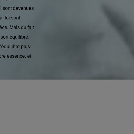
ui sont devenues
i lui sont
pèce. Mais du fait
 son équilibre,
l’équilibre plus
opre essence, et