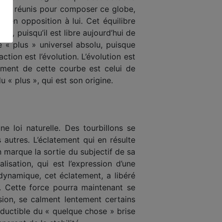
 sont réunis pour com­poser ce globe,
és en opposition à lui. Cet équilibre
mé, puisqu’il est libre aujourd’hui de
e « plus » universel absolu, puisque
ction est l’évolution. L’évolution est
sement de cette courbe est celui de
u « plus », qui est son origine.
 loi naturelle. Des tourbillons se
 autres. L’éclatement qui en résulte
 marque la sortie du subjectif de sa
isation, qui est l’expression d’une
 dynamique, cet éclatement, a libéré
. Cette force pourra maintenant se
ion, se calment lente­ment certains
réductible du « quelque chose » brise