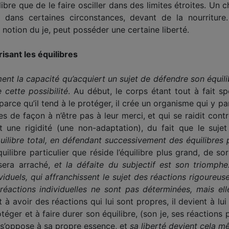
libre que de le faire osciller dans des limites étroites. Un 
 dans certaines circonstances, devant de la nourriture. 
la notion du je, peut posséder une certaine liberté.
risant les équilibres
nt la capacité qu’acquiert un sujet de défendre son équilib
 cette possibilité
. Au début, le corps étant tout à fait sp
parce qu’il tend à le protéger, il crée un organisme qui y pa
s de façon à n’être pas à leur merci, et qui se raidit contr
et une rigidité (une non-adaptation), du fait que le sujet
quilibre total, en défendant successivement des équilibres pa
quilibre particulier que réside l’équilibre plus grand, de so
sera arraché,
et la défaite du subjectif est son triomphe
ividuels, qui affranchissent le sujet des réactions rigoure
éactions individuelles ne sont pas déterminées, mais ell
t à avoir des réactions qui lui sont propres, il devient à lu
otéger et à faire durer son équilibre, (son je, ses réactions pa
il s’oppose à sa propre essence, et
sa liberté devient cela mê