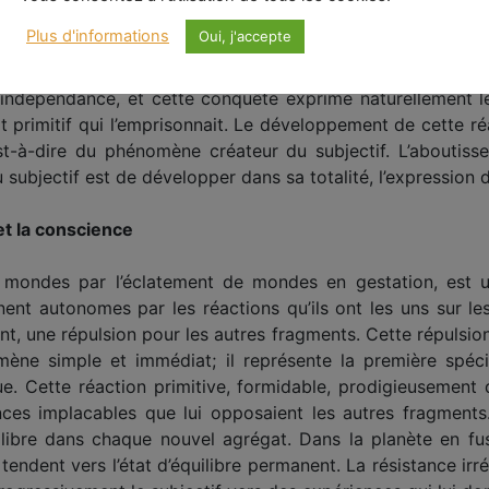
contenir : à l’intérieur de cet agrégat, les éléments qui se
Plus d'informations
Oui, j'accepte
r, incompatible avec d’autres équilibres, qui s’étaient form
opper mainte­nant tout ce que comporte la réaction qui l’a for­
 indépendance, et cette con­quête exprime naturellement l
gat primitif qui l’emprisonnait. Le développement de cette réa
st-à-dire du phénomène créateur du subjectif. L’aboutis
du subjectif est de développer dans sa totalité, l’expression d
t la conscience
mondes par l’éclatement de mondes en gestation, est une
ent autonomes par les réactions qu’ils ont les uns sur les
t, une répulsion pour les autres fragments. Cette répul­sion
ène simple et immé­diat; il représente la première spécial
ique. Cette réaction primitive, formida­ble, prodigieusement
ces im­placables que lui opposaient les autres fragments
ilibre dans chaque nouvel agré­gat. Dans la planète en fus
tendent vers l’état d’équilibre permanent. La ré­sistance ir