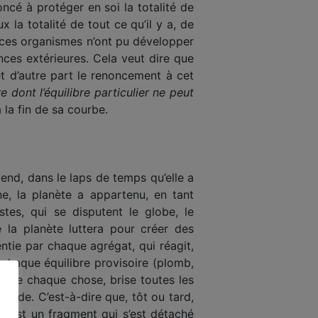
ncé à protéger en soi la totalité de
x la totalité de tout ce qu’il y a, de
et ces organismes n’ont pu développer
nces extérieures. Cela veut dire que
 et d’autre part le renoncement à cet
 dont l’équilibre particulier ne peut
à la fin de sa courbe.
nd, dans le laps de temps qu’elle a
, la planète a appar­tenu, en tant
stes, qui se disputent le globe, le
de la planète luttera pour créer des
entie par chaque agrégat, qui réagit,
 chaque équilibre provisoire (plomb,
ce de chaque chose, brise toutes les
onde. C’est-à-dire que, tôt ou tard,
lle est un fragment qui s’est détaché