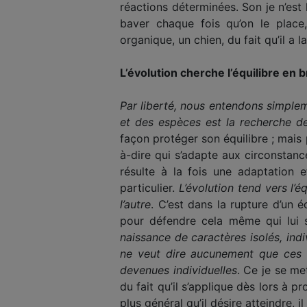
réactions déterminées. Son je n’est 
baver chaque fois qu’on le place,
organique, un chien, du fait qu’il a 
L’évolution cherche l’équilibre en b
Par liberté, nous entendons simpleme
et des espè­ces est la recherche de
façon protéger son équilibre ; mais 
à-dire qui s’adapte aux circonstance
résulte à la fois une adapta­tion 
particulier.
L’évolution tend vers l’é
l’autre
. C’est dans la rupture d’un é
pour défendre cela même qui lui 
naissance de ca­ractères isolés, ind
ne veut dire aucunement que ces r
devenues individuelles
. Ce je se me
du fait qu’il s’applique dès lors à pr
plus général qu’il désire atteindre, 