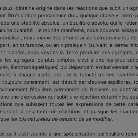
 plus lointaine origine dans les réactions que subit un agr
ant l’irréductible permanence du « quelque chose », notre 
de une stabilité absolue, un équilibre absolu, qui le retie
aucune quantité ; le monde manifesté, nous pouvons essayer d
atérialiser, mais même des efforts aussi extraordinaires de 
 part,
en puissance
, ou en « pralaya » (suivant le terme hi
otre planète, nous voyons la Terre produire des agrégats,
 les agrégats les plus simples, c’est-à-dire les plus spéci
ques, électro­magnétiques) qui dépendent exclusivement d’
mant, à chaque acide, etc… et
la fatalité de ces réactions
et toujours consentant, est détruit par d’autres équi­libres,
ucunement l’équi­libre permanent de l’univers, au contrair
onc une expression qui subit une réaction déterminée, spéci
ctions que subissent toutes les expressions de cette cat
les sont la résultante de réactions, et puisque les réactio
t que
les lois naturelles ne cessent de se modifier.
it qu’il s’est soumis à une spécialisation particulière (plo