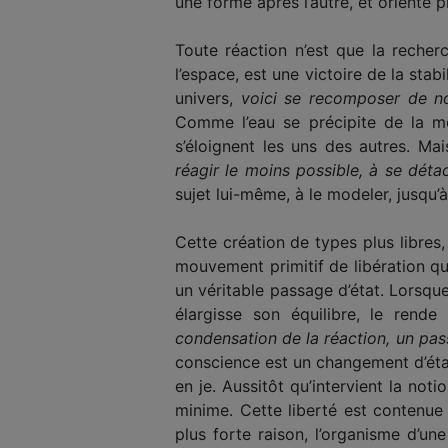
une forme après l’autre, et oriente p
Toute réaction n’est que la recher
l’espace, est une vic­toire de la sta
univers,
voici se recomposer de nou
Comme l’eau se précipite de la mon
s’éloignent les uns des autres. Mai
réagir le moins possible, à se déta
sujet lui-même, à le modeler, jusqu’
Cette création de types plus libres,
mouvement primitif de libération qu
un véritable passage d’état. Lorsque
élargisse son équilibre, le rend
condensation de la réaction, un passa
conscience est un changement d’état 
en je. Aussitôt qu’intervient la not
minime. Cette liberté est contenue 
plus forte raison, l’organisme d’u