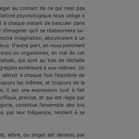
é­gat au contact de ce qui n’est pas
plafond psycholo­gique nous oblige à
nt à chaque instant de basculer dans
’ima­giner qu’il se réabsorbera lui-
notre imagination, abouti­raient à un
ndou). D’autre part, en nous penchant
 corps ou orga­nismes, en mal de cet
alisés, qui sont au bas de l’échelle
agré­gats extérieurs à eux-mêmes. Un
 détruit
à chaque fois l’équilibre de
 toujours les mêmes, et toujours de la
e, il est une expression tout à fait
fique, précise, et qui est régie par
égorie, constitue
l’ensemble des lois
ns, par leur fréquence, tendent à se
mb, arbre, ou singe) est devenu, par