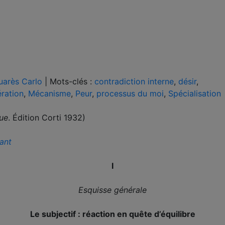
uarès Carlo
|
Mots-clés :
contradiction interne
,
désir
,
ération
,
Mécanisme
,
Peur
,
processus du moi
,
Spécialisation
ue
. Édition Corti 1932)
ant
I
Esquisse générale
Le subjectif : réaction en quête d’équilibre