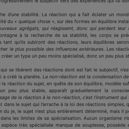
rogressivement le subjectif vers des expériences qui lui don
che d’une stabilité. La réaction qui a fait éclater un mon
bilité du « quelque chose », sur des formes en équilibre inst
veaux agrégats, qui réagissent, donc qui perdent leur sta
tagne à la recherche de sa stabilité, les corps se préc
s tant qu’ils subiront des réactions, leurs équilibres sero
cher le plus possible des influences extérieures
. Les réact
à créer un type un peu moins spécialisé, donc un peu plus st
 qui se libèrent des réactions dont est fait le subjectif, 
i a créé la planète.
La non-réaction est la condensation de
 la réaction du sujet, en quête de son équilibre, modèle su
e un peu plus stable, apparaît graduellement la consci
ge de la réaction à la non-réaction, c’est l’instrument qui t
dans le sujet qui l’arrache à la loi des réactions simples, 
ion du je, le sujet n’est plus en­tièrement déterminé, mais 
dans les limites de sa spécialisation. Aucun orga­nisme n’
ne espèce très spé­cialisée manque de souplesse, possèd