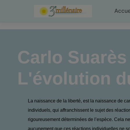
Skip
to
Accue
content
Carlo Suarès
L'évolution d
La naissance de la liberté, est la naissance de ca­
individuels, qui affranchissent le sujet des réactio
rigoureusement déterminées de l’espèce. Cela ne 
aucunement que ces réactions individuelles ne s