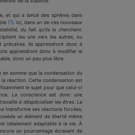
neront de la stabilité.
de, et qui a lancé des sphères dans
able
[1]
. Ici, dans un de ces nouveaux
bilité, du fait qu’ils la cherchent
.
ipitent les uns vers les autres, ou
nt précaires.
Ils apprendront donc à
ions apprendront donc à modifier le
able, donc un peu plus libre.
n’est en somme que la condensation du
 la réaction
. Cette condensation est
ffisamment le sujet pour que celui-ci
ence.
La conscien­ce est donc une
ravaille à déspécialiser les êtres
. La
qui transforme ses réactions forcées,
il possède un élément de liberté même
est idéalement adaptable à la vie. À
e encore un pourcentage écrasant de