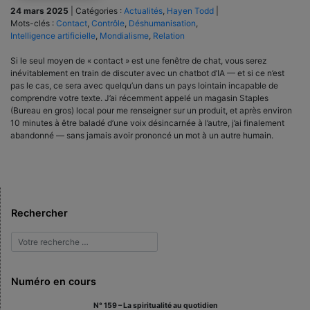
24 mars 2025
|
Catégories :
Actualités
,
Hayen Todd
|
Mots-clés :
Contact
,
Contrôle
,
Déshumanisation
,
Intelligence artificielle
,
Mondialisme
,
Relation
Si le seul moyen de « contact » est une fenêtre de chat, vous serez
inévitablement en train de discuter avec un chatbot d’IA — et si ce n’est
pas le cas, ce sera avec quelqu’un dans un pays lointain incapable de
comprendre votre texte. J’ai récemment appelé un magasin Staples
(Bureau en gros) local pour me renseigner sur un produit, et après environ
10 minutes à être baladé d’une voix désincarnée à l’autre, j’ai finalement
abandonné — sans jamais avoir prononcé un mot à un autre humain.
Rechercher
Numéro en cours
N° 159 – La spiritualité au quotidien