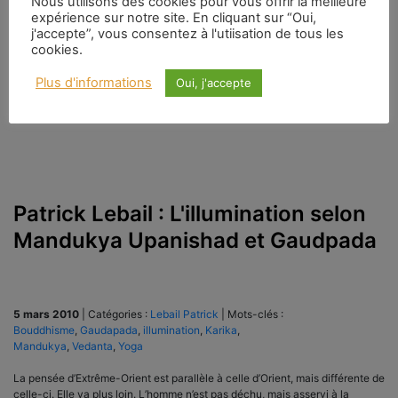
Nous utilisons des cookies pour vous offrir la meilleure
Écoles donnant leurs solutions aux problèmes. Ce sont des échanges de
expérience sur notre site. En cliquant sur “Oui,
vues, des sortes de tournois entre philosophes. Rien n’est gratuit dans la
j'accepte”, vous consentez à l'utiisation de tous les
pensée d’Extrême-Orient.
cookies.
Plus d'informations
Oui, j'accepte
Patrick Lebail : L'illumination selon
Mandukya Upanishad et Gaudpada
5 mars 2010
|
Catégories :
Lebail Patrick
|
Mots-clés :
Bouddhisme
,
Gaudapada
,
illumination
,
Karika
,
Mandukya
,
Vedanta
,
Yoga
La pensée d’Extrême-Orient est parallèle à celle d’Orient, mais différente de
celle-ci. Elle va plus loin. L’homme n’est pas déchu, mais asservi à la