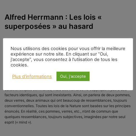
Alfred Herrmann : Les lois «
superposées » au hasard
Nous utilisons des cookies pour vous offrir la meilleure
17 février 2009
|
Catégories :
Herrmann Alfred
|
Mots-
expérience sur notre site. En cliquant sur “Oui,
clés :
Conscience
,
linssen
,
lois
,
Science et spiritualité
j'accepte”, vous consentez à l'utiisation de tous les
cookies.
Dans notre univers, il n’existe pas deux ou plusieurs objets, particules,
événements, facteurs, etc., rigoureusement IDENTIQUES. Par convention,
Plus d'informations
Oui, j'accepte
on a inventé les NOMBRES qui s’appliquent à des objets, des faits, des
actions, etc., qui ont beaucoup de ressemblances, certaines
caractéristiques communes, mais ces nombres ne s’appliquent pas à des
facteurs identiques, qui sont inexistants. Ainsi, on parlera de deux pommes,
deux verres, deux animaux qui ont beaucoup de ressemblances, toujours
conventionnelles. Toutes les lois de la Nature sont basées sur les principes
énoncés. En réalité, ces pommes, verres, etc., n’ont de commun que
quelques ressemblances, toujours subjectives, imaginées par notre seul
esprit (« mind »).