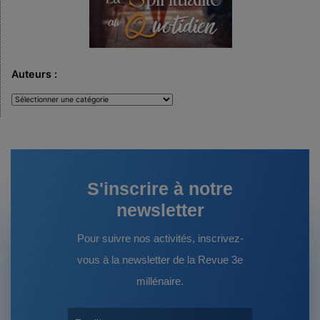
Auteurs :
Auteurs
:
S'inscrire à notre
newsletter
Pour suivre nos activités, inscrivez-
vous à la newsletter de la Revue 3e
millénaire.