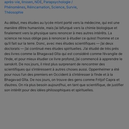
après-vie
,
linssen
,
NDE
,
Parapsychologie /
Phénomènes
,
Réincarnation
,
Science
,
Survie
,
Théosophie
Au début, mes études au lycée m’ont porté vers la médecine, qui est une
manière d’être humaniste, mais j’ai bifurqué vers la chimie biologique et
finalement vers la physique sans renoncer à mes autres intérêts. La
science ne nous oblige pas à renoncer à étudier ce qu’est l’homme et ce
qu’il fait sur la terre. Donc, avec mes études scientifiques — j’ai deux
doctorats — j’ai continué mes études spirituelles. J’ai étudié de très prés
des livres comme la Bhagavad Gîta qui est considéré comme l’évangile de
l’Inde, et pour mieux étudier ce livre profond, j’ai commencé à apprendre le
sanskrit. De nos jours, il n’est plus surprenant de rencontrer des
scientifiques qui s’intéressent à autres choses aussi. Oppenheimer a été
pour nous l’un des premiers en Occident à s’intéresser à l’Inde et à la
Bhagavad Gîta. De nos jours, on trouve des gens comme Fritjof Capra et
d’autres. On n’a plus besoin aujourd’hui, en tant que scientifique, de justifier
son intérêt pour des idées philosophiques et spirituelles.