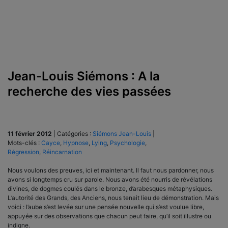
Jean-Louis Siémons : A la
recherche des vies passées
11 février 2012
|
Catégories :
Siémons Jean-Louis
|
Mots-clés :
Cayce
,
Hypnose
,
Lying
,
Psychologie
,
Régression
,
Réincarnation
Nous voulons des preuves, ici et maintenant. Il faut nous pardonner, nous
avons si longtemps cru sur parole. Nous avons été nourris de révélations
divines, de dogmes coulés dans le bronze, d’arabesques métaphysiques.
L’autorité des Grands, des Anciens, nous tenait lieu de démonstration. Mais
voici : l’aube s’est levée sur une pensée nouvelle qui s’est voulue libre,
appuyée sur des observations que chacun peut faire, qu’il soit illustre ou
indigne.