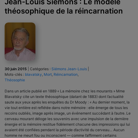
Jean-Louis Siémons : Le modèle
théosophique de la réincarnation
30 juin 2015
|
Catégories :
Siémons Jean-Louis
|
Mots-clés :
blavatsky
,
Mort
,
Réincarnation
,
Théosophie
Dans un article publié en 1889 « La mémoire chez les mourants » Mme
Blavatsky cite un texte théosophique (datant de 1883) dont l’actualité
saute aux yeux après les enquêtes du Dr Moody : « Au dernier moment, la
vie tout entière est reflétée dans notre mémoire : elle émerge de tous les
recoins oubliés, image après image, un événement succé­dant à l’autre. Le
cerveau mourant déloge les souvenirs avec une impulsion de la dernière
énergie et la mémoire restitue fidèlement chacune des impres­sions qui lui
avaient été confiées pendant la période d’activité du cer­veau… Aucun
homme ne meurt fou ou inconscient — comme l’affirment certains