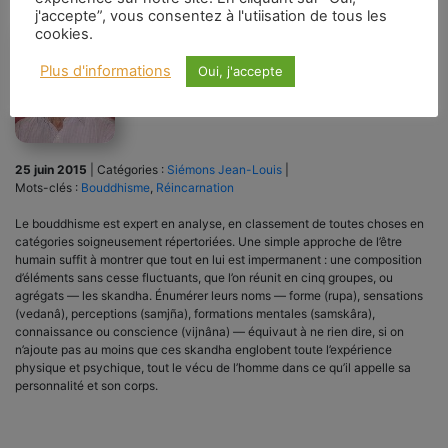
j'accepte”, vous consentez à l'utiisation de tous les
cookies.
Plus d'informations
Oui, j'accepte
25 juin 2015
|
Catégories :
Siémons Jean-Louis
|
Mots-clés :
Bouddhisme
,
Réincarnation
Le bouddhisme est expert en analyse, en classement de toutes choses en
catégories soigneusement répertoriées. Une simple approche de l’être
humain suffit à montrer que tout en lui est impermanent : une composition
d’éléments sans cesse fluctuants, que l’on réunit en cinq groupes, ou
agrégats — les skandha. Énumérer leurs noms — forme (rupa), sensations
(vedanâ), perceptions (samjña), formations mentales (samskâra),
connaissance ou conscience (vijnâna) — équivaut à ne rien dire, si on
n’ajoute pas au moins que ces skandha englobent toute l’expé­rience
physique et psychique, tout le vécu de l’homme dans ce qu’il appelle sa
personnalité et son corps.