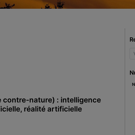
R
N
N
le contre-nature) : intelligence
cielle, réalité artificielle