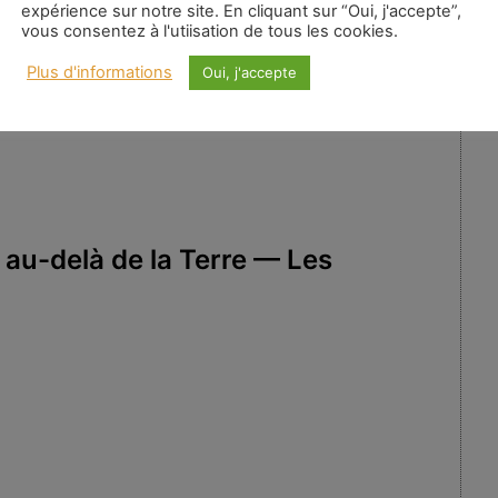
sensible révèlent que cela nous conduit à toute
expérience sur notre site. En cliquant sur “Oui, j'accepte”,
vous consentez à l'utiisation de tous les cookies.
Plus d'informations
Oui, j'accepte
 au-delà de la Terre — Les