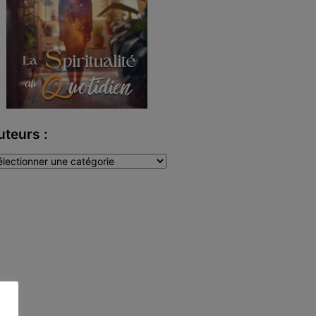
uteurs :
teurs