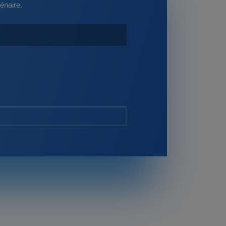
énaire.