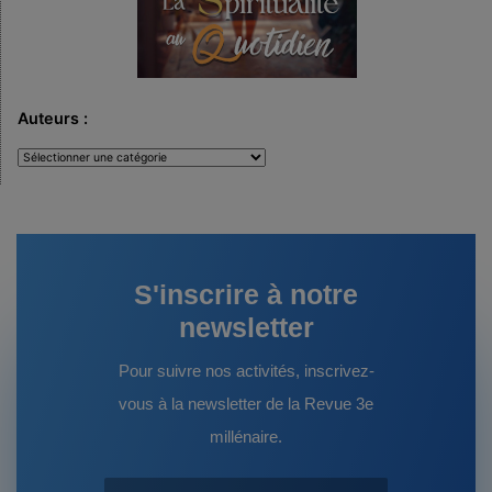
Auteurs :
Auteurs
:
S'inscrire à notre
newsletter
Pour suivre nos activités, inscrivez-
vous à la newsletter de la Revue 3e
millénaire.