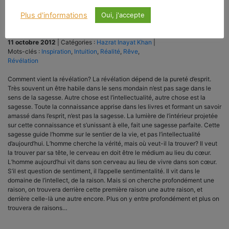
Plus d'informations
Oui, j'accepte
11 octobre 2012
|
Catégories :
Hazrat Inayat Khan
|
Mots-clés :
Inspiration
,
Intuition
,
Réalité
,
Rêve
,
Révélation
Comment vient la révélation? La révélation dépend de la pureté d’esprit.
Très souvent un être habile dans le sens mondain n’est pas sage dans le
sens de la sagesse. Autre chose est l’intellectualité, autre chose est la
sagesse. Toute la connaissance apprise dans les livres et formant un savoir
amassé dans l’esprit, n’est pas la sagesse. La lumière de l’intérieur projetée
sur cette connaissance et s’unissant à elle, fait une sagesse parfaite. Cette
sagesse guide l’homme sur le sentier de la vie, et pas l’intellectualité
d’aujourd’hui. L’homme cherche la vérité, mais où veut-il la trouver? Il veut
la trouver par sa tête, le cerveau en doit être le médium au lieu du cœur.
L’homme aujourd’hui vit dans son cerveau au lieu de vivre dans son cœur.
S’il est question de sentiment, il l’appelle sentimentalité. Il vit dans le
domaine de l’intellect, de la raison. Mais si on cherche profondément une
raison, on trouvera derrière cette première raison une autre raison, et
derrière celle-là une autre encore. Plus on y entre profondément et plus on
trouvera de raisons…