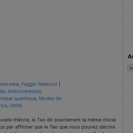
A
Au
:
Interview
,
Faggin Federico
|
lle
,
Interconnexion
,
nique quantique
,
Modes de
ence
,
Unité
uvelle théorie, le Tao dit exactement la même chose
e par affirmer que le Tao que vous pouvez décrire