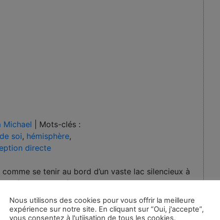
 Michael
|
Mots-clés :
de soi
,
hémisphère
,
eption directe
 comme se tenir au bord d’un vaste lac silencieux à
e la présence. L’expérience brute avant que l’esprit ne
tion de vivacité « connue » sans avoir besoin
Nous utilisons des cookies pour vous offrir la meilleure
peau, le chant d’un oiseau, le rythme de la respiration
expérience sur notre site. En cliquant sur “Oui, j'accepte”,
vous consentez à l'utiisation de tous les cookies.
ommentaire. Il n’y a pas de « je » qui regarde, pas