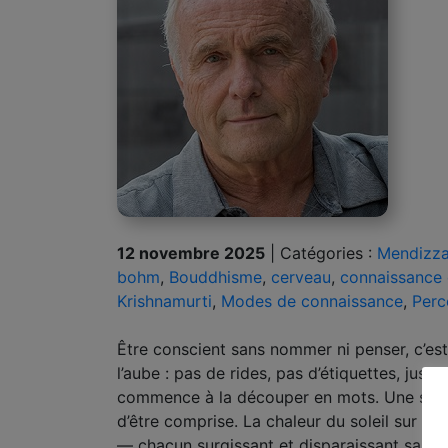
12 novembre 2025
|
Catégories :
Mendizza
bohm
,
Bouddhisme
,
cerveau
,
connaissance 
Krishnamurti
,
Modes de connaissance
,
Perc
Être conscient sans nommer ni penser, c’est
l’aube : pas de rides, pas d’étiquettes, just
commence à la découper en mots. Une sensa
d’être comprise. La chaleur du soleil sur la 
— chacun surgissant et disparaissant sans c