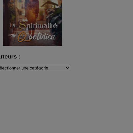
uteurs :
teurs