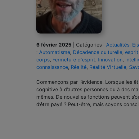
6 février 2025
|
Catégories :
Actualités
,
Ei
:
Automatisme
,
Décadence culturelle
,
esprit
corps
,
Fermeture d'esprit
,
Innovation
,
Intell
connaissance
,
Réalité
,
Réalité Virtuelle
,
Savo
Commençons par l’évidence. Lorsque les êt
cognitive à d’autres personnes ou à des mac
mêmes. De nouvelles fonctions peuvent s’ouvr
d’être payé ? Peut-être, mais soyons cons