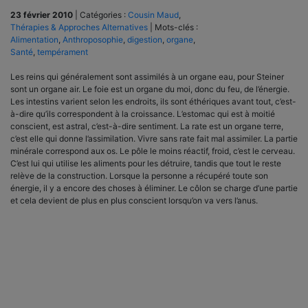
23 février 2010
|
Catégories :
Cousin Maud
,
Thérapies & Approches Alternatives
|
Mots-clés :
Alimentation
,
Anthroposophie
,
digestion
,
organe
,
Santé
,
tempérament
Les reins qui généralement sont assimilés à un organe eau, pour Steiner
sont un organe air. Le foie est un organe du moi, donc du feu, de l’énergie.
Les intestins varient selon les endroits, ils sont éthériques avant tout, c’est-
à-dire qu’ils correspondent à la croissance. L’estomac qui est à moitié
conscient, est astral, c’est-à-dire sentiment. La rate est un organe terre,
c’est elle qui donne l’assimilation. Vivre sans rate fait mal assimiler. La partie
minérale correspond aux os. Le pôle le moins réactif, froid, c’est le cerveau.
C’est lui qui utilise les aliments pour les détruire, tandis que tout le reste
relève de la construction. Lorsque la personne a récupéré toute son
énergie, il y a encore des choses à éliminer. Le côlon se charge d’une partie
et cela devient de plus en plus conscient lorsqu’on va vers l’anus.