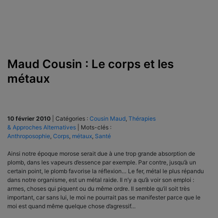
Maud Cousin : Le corps et les
métaux
10 février 2010
|
Catégories :
Cousin Maud
,
Thérapies
& Approches Alternatives
|
Mots-clés :
Anthroposophie
,
Corps
,
métaux
,
Santé
Ainsi notre époque morose serait due à une trop grande absorption de
plomb, dans les vapeurs d’essence par exemple. Par contre, jusqu’à un
certain point, le plomb favorise la réflexion… Le fer, métal le plus répandu
dans notre organisme, est un métal raide. Il n’y a qu’à voir son emploi :
armes, choses qui piquent ou du même ordre. Il semble qu’il soit très
important, car sans lui, le moi ne pourrait pas se manifester parce que le
moi est quand même quelque chose d’agressif…