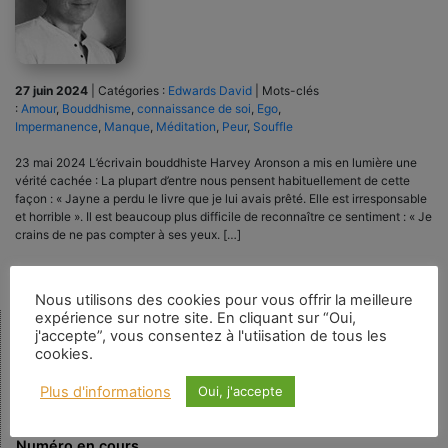
27 juin 2024
|
Catégories :
Edwards David
|
Mots-clés
:
Amour
,
Bouddhisme
,
connaissance de soi
,
Ego
,
Impermanence
,
Manque
,
Méditation
,
Peur
,
Souffle
23 mai 2024 L’écrivain bouddhiste Harvey Aronson a mis en lumière une
vérité cachée : La plupart d’entre nous pensent habituellement de cette
façon : « Jayne a perdu le livre que je lui avais prêté. Elle est irresponsable
et horrible ». Il est beaucoup plus difficile de reconnaître ce sentiment : « Je
crains de ne pas compter à ses yeux. […]
Nous utilisons des cookies pour vous offrir la meilleure
expérience sur notre site. En cliquant sur “Oui,
j'accepte”, vous consentez à l'utiisation de tous les
Rechercher
cookies.
Plus d'informations
Oui, j'accepte
Numéro en cours