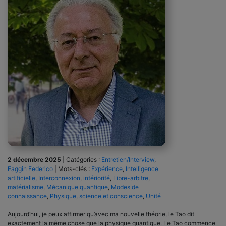
2 décembre 2025
|
Catégories :
Entretien/Interview
,
Faggin Federico
|
Mots-clés :
Expérience
,
Intelligence
artificielle
,
Interconnexion
,
intériorité
,
Libre-arbitre
,
matérialisme
,
Mécanique quantique
,
Modes de
connaissance
,
Physique
,
science et conscience
,
Unité
Aujourd’hui, je peux affirmer qu’avec ma nouvelle théorie, le Tao dit
exactement la même chose que la physique quantique. Le Tao commence