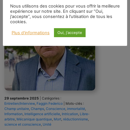
Nous utilisons des cookies pour vous offrir la meilleure
expérience sur notre site. En cliquant sur “Oui,
j'accepte”, vous consentez à l'utiisation de tous les
cookies.
Plus d'informations
Oui, j'accepte
29 septembre 2025
|
Catégories :
Entretien/Interview
,
Faggin Federico
|
Mots-clés :
Champ unitaire
,
Champs
,
Conscience
,
immortalité
,
Information
,
Intelligence artificielle
,
Intrication
,
Libre-
arbitre
,
Mécanique quantique
,
Mort
,
réductionnisme
,
science et conscience
,
Unité