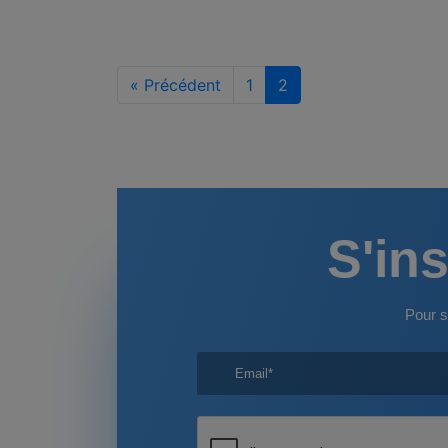
« Précédent
1
2
S'ins
Pour s