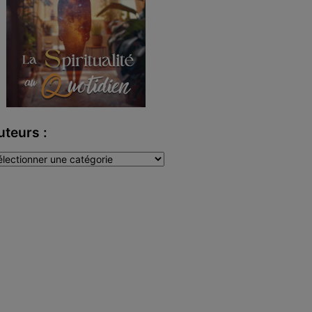
uteurs :
teurs