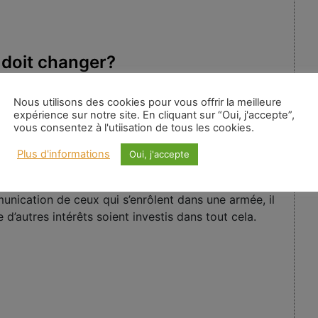
 doit changer?
Nous utilisons des cookies pour vous offrir la meilleure
expérience sur notre site. En cliquant sur “Oui, j'accepte”,
vous consentez à l'utiisation de tous les cookies.
ishnamurti J.
|
Mots-clés :
Plus d'informations
Oui, j'accepte
ur refuser les guerres, il n’y en aurait pas. Si tous
munication de ceux qui s’enrôlent dans une armée, il
 d’autres intérêts soient investis dans tout cela.