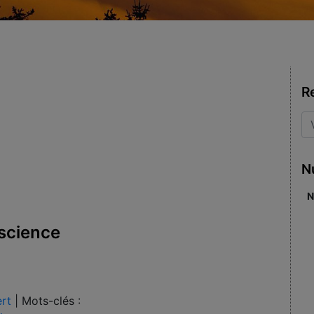
R
N
N
nscience
rt
|
Mots-clés :