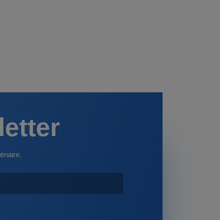
letter
énaire.