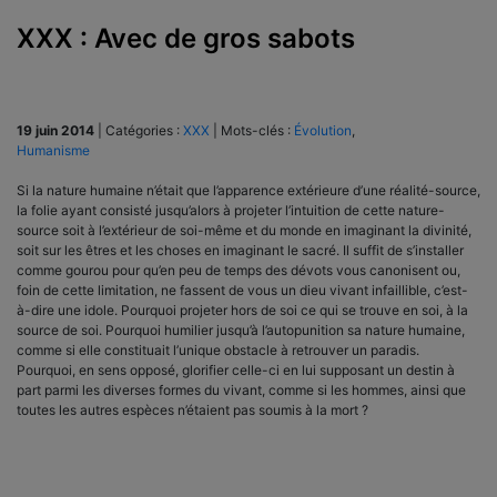
XXX : Avec de gros sabots
19 juin 2014
|
Catégories :
XXX
|
Mots-clés :
Évolution
,
Humanisme
Si la nature humaine n’était que l’apparence extérieure d’une réalité-source,
la folie ayant consisté jusqu’alors à pro­jeter l’intuition de cette nature-
source soit à l’extérieur de soi-même et du monde en imaginant la divinité,
soit sur les êtres et les choses en imaginant le sacré. Il suffit de s’installer
comme gourou pour qu’en peu de temps des dévots vous canonisent ou,
foin de cette limitation, ne fassent de vous un dieu vivant infaillible, c’est-
à-dire une idole. Pourquoi projeter hors de soi ce qui se trouve en soi, à la
source de soi. Pourquoi humilier jusqu’à l’autopunition sa nature humaine,
comme si elle consti­tuait l’unique obstacle à retrouver un paradis.
Pourquoi, en sens opposé, glorifier celle-ci en lui supposant un destin à
part parmi les diverses formes du vivant, comme si les hommes, ainsi que
toutes les autres espèces n’étaient pas soumis à la mort ?