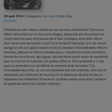
29 août 2014
|
Catégories :
Archaka
|
Mots-clés :
Évolution
Enfermée en elle-même, repliée sur ses secrets, ainsi était la Terre à son
début. Verrouillée sur un rêve sans images, asphyxiée par l’inconscience,
noyée dans les eaux bitumeuses de la Nuit cosmique, ainsi était-elle et
ainsi serait-elle demeurée si une Force ne l’avait fracturée, si la Vie n’avait
plongé en elle son glaive ardent et n’avait, pendant d’innombrables millions
d’années, labouré ses flancs moroses pour y susciter les toutes premières
formes de conscience, des algues, des bactéries ayant assez de sensibilité
pour se mouvoir et subsister. De quelles affres la Terre endormie a-t-elle
payé sa remontée hors de l’abîme du sommeil et de l’amnésie ? De
l’insondable obscurité, sa voix somnambule s’est fait entendre, s’élevant et
retombant, puis s’élevant de nouveau et se déployant de plus en plus et
répandant ses harmonies à travers le système solaire ainsi qu’un cantique
de gratitude saluant la Lumière créatrice.