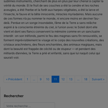
sublimes ins­truments, cherchant de plus en plus par leur chenal à capter la
vérité du monde. Et le fruit de ses couches a été la cendre et les roches
aveugles, a été l’herbe et la forêt aux harpes végétales, a été la larve et
l’insecte, le fauve et la bête innocente, mi­racles myriadaires. Mais aucune
de ces formes n’a pu nommer le monde, ni encore moins en deviner l’au-
delà. Perdue en un songe insondable, l’âme de la Terre a sans relâche
aspiré à la consciente étreinte du ciel, à l’union avec le Soleil dont elle
vient et dont ses flancs conservent la mémoire comme en un sanctuaire
interdit : en son tréfonds, parmi le feu des magmas sans fin renouvelés, se
forment imprévisiblement le visage et le corps des nouvelles créations, des
cristaux arachnéens, des fleurs enchantées, des animaux magiques, mais
dont la beauté est frappée de cécité ou de stupeur — et pendant des
milliards d’années, la Terre a prié et enfanté, sans que lui naquit celui qui
saurait voir.
« Précédent
1
…
9
10
11
12
13
…
18
Suivant »
Rechercher