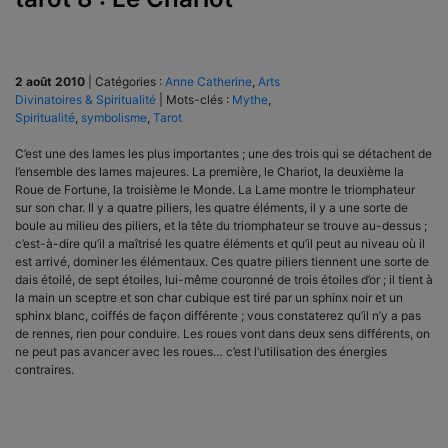
2 août 2010
|
Catégories :
Anne Catherine
,
Arts
Divinatoires & Spiritualité
|
Mots-clés :
Mythe
,
Spiritualité
,
symbolisme
,
Tarot
C’est une des lames les plus importantes ; une des trois qui se détachent de
l’ensemble des lames majeures. La première, le Chariot, la deuxième la
Roue de Fortune, la troisième le Monde. La Lame montre le triomphateur
sur son char. Il y a quatre piliers, les quatre éléments, il y a une sorte de
boule au milieu des piliers, et la tête du triomphateur se trouve au-dessus ;
c’est-à-dire qu’il a maîtrisé les quatre éléments et qu’il peut au niveau où il
est arrivé, dominer les élémentaux. Ces quatre piliers tiennent une sorte de
dais étoilé, de sept étoiles, lui-même couronné de trois étoiles d’or ; il tient à
la main un sceptre et son char cubique est tiré par un sphinx noir et un
sphinx blanc, coiffés de façon différente ; vous constaterez qu’il n’y a pas
de rennes, rien pour conduire. Les roues vont dans deux sens différents, on
ne peut pas avancer avec les roues… c’est l’utilisation des énergies
contraires.