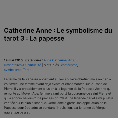
Catherine Anne : Le symbolisme du
tarot 3 : La papesse
19 mai 2010
|
Catégories :
Anne Catherine
,
Arts
Divinatoires & Spiritualité
|
Mots-clés :
ésotérisme
,
symbolisme
,
Tarot
Le terme de la Papesse appartient au vocabulaire chrétien mais n’a rien à
voir avec une femme ayant déjà existé et étant montée sur le Trône de
Pierre. Il y a probablement allusion à la légende de la Papesse Jeanne qui
remonte au Moyen Age, femme ayant porté la couronne de saint Pierre et
qui a accouché lors d’une procession. C’est une légende car elle n’a pu être
vérifiée sur le plan historique. Cette lame a gardé son appellation de la
Papesse pour être admise pendant l’Inquisition, car le terme de Vierge
n’aurait pu passer.