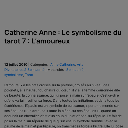
Catherine Anne : Le symbolisme du
tarot 7 : L’amoureux
12 juillet 2010
|
Catégories :
Anne Catherine
,
Arts
Divinatoires & Spiritualité
|
Mots-clés :
Spiritualité
,
symbolisme
,
Tarot
L’Amoureux a les bras croisés sur la poitrine, croisés au niveau des
poignets, à la hauteur du chakra du cœur ; il y a la femme couronnée dite
de beauté, la connaissance, qui lui pose la main sur l’épaule, c’est-à-dire
qu’elle va lui insuffler sa force. Dans toutes les initiations et dans tous les
ésotérismes, l’épaule est un symbole de puissance, « porter le monde sur
ses épaules », un acteur a « toute la pièce sur ses épaules » ; quand on
adoubait un chevalier, c’est d’un coup du plat d’épée sur l’épaule. Le fait de
poser la main sur l’épaule de quelqu’un est un symbole d’amitié : avec la
paume de la main et par l’épaule, on transmet sa force à l’autre. Elle lui pose