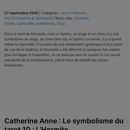
27 septembre 2010
|
Catégories :
Anne Catherine
,
Arts Divinatoires & Spiritualité
|
Mots-clés :
Alchimie
,
Mythe
,
Spiritualité
,
symbolisme
,
Tarot
Dans le tarot de Marseille, c’est un Sphinx, un singe et un chien, il y a le
symbolisme du singe, du chien bien sûr, le Sphinx couronné ; il y a quand
même la manivelle. D’un point de vue entièrement gnostique et d’un point
de vue de la tradition, le Marseille a été déformé et quelques fois exprès
pour échapper à l’inquisition, on ne peut pas leur en vouloir ils ont sauvé
une partie de la connaissance, c’est à nous de rétablir les choses
maintenant.
Catherine Anne : Le symbolisme du
tarot 10 : L’Hermite