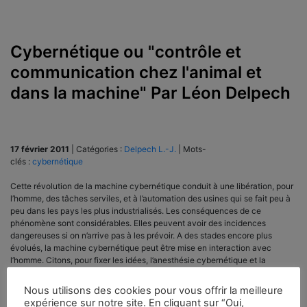
Cybernétique ou "contrôle et
communication chez l'animal et
dans la machine" Par Léon Delpech
17 février 2011
|
Catégories :
Delpech L.-J.
|
Mots-
clés :
cybernétique
Cette révolution de la machine cybernétique conduit à une libération, pour
l’homme, des tâches serviles, et à l’automation des usines qui se fait peu à
peu dans les pays les plus industrialisés. Les conséquences de ce
phénomène sont considérables. Elles peuvent avoir des incidences
dangereuses si on n’arrive pas à les prévoir. A des stades encore plus
évolués, la machine cybernétique peut être mise en interaction avec
l’homme. Citons, pour fixer les idées, l’anesthésie cybernétique et la
prothèse électronique, où l’on utilise directement des manifestations
électriques de la pensée pour commander le sommeil ou bien le
Nous utilisons des cookies pour vous offrir la meilleure
mouvement de certaines prothèses, une main artificielle par exemple.
expérience sur notre site. En cliquant sur “Oui,