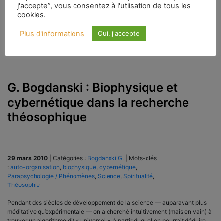
j'accepte”, vous consentez à l'utiisation de tous les
cookies.
Plus d'informations
Oui, j'accepte
G. Bogdanski : Biophysique et
cybernétique dans la recherche
théosophique
29 mars 2010
|
Catégories :
Bogdanski G.
|
Mots-clés
:
auto-organisation
,
biophysique
,
cybernétique
,
Parapsychologie / Phénomènes
,
Science
,
Spiritualité
,
Théosophie
Pendant des siècles de développement de la science — auparavant plus
méditative qu’expérimentale — on a cherché intuitivement (mais en vain) à
trouver un algorithme dit « universel », à partir duquel on pourrait déduire