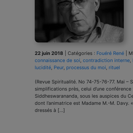
22 juin 2018
|
Catégories :
Fouéré René
|
M
connaissance de soi
,
contradiction interne
,
lucidité
,
Peur
,
processus du moi
,
rituel
(Revue Spiritualité. No 74-75-76-77. Mai – 
simplifications près, celui d’une conférenc
Siddheswarananda, sous les auspices du Cen
dont l’animatrice est Madame M.-M. Davy. 
dressés à […]