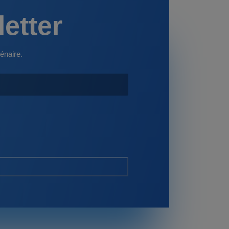
letter
énaire.