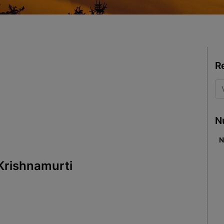
R
N
N
Krishnamurti