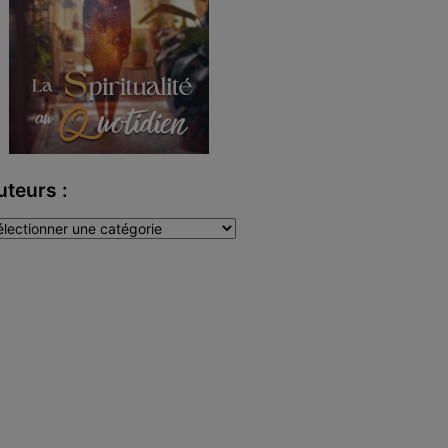
uteurs :
teurs