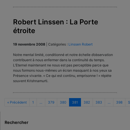
Robert Linssen : La Porte
étroite
19 novembre 2008
|
Catégories :
Linssen Robert
Notre mental limité, conditionné et notre échelle d’observation
contribuent à nous enfermer dans la continuité du temps.
L’Eternel maintenant ne nous est pas perceptible parce que
nous formons nous-mêmes un écran masquant à nos yeux sa
Présence vivante. « Ce qui est continu, emprisonne ! » répète
souvent Krishnamurti.
« Précédent
1
…
379
380
381
382
383
…
398
S
Rechercher