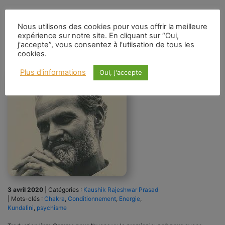
Nous utilisons des cookies pour vous offrir la meilleure
expérience sur notre site. En cliquant sur “Oui,
j'accepte”, vous consentez à l'utiisation de tous les
R. P. Kaushik : Kundalini
cookies.
Plus d'informations
Oui, j'accepte
3 avril 2020
|
Catégories :
Kaushik Rajeshwar Prasad
|
Mots-clés :
Chakra
,
Conditionnement
,
Energie
,
Kundalini
,
psychisme