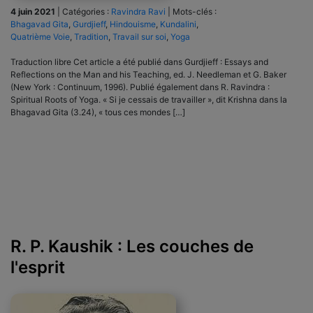
4 juin 2021
|
Catégories :
Ravindra Ravi
|
Mots-clés :
Bhagavad Gita
,
Gurdjieff
,
Hindouisme
,
Kundalini
,
Quatrième Voie
,
Tradition
,
Travail sur soi
,
Yoga
Traduction libre Cet article a été publié dans Gurdjieff : Essays and
Reflections on the Man and his Teaching, ed. J. Needleman et G. Baker
(New York : Continuum, 1996). Publié également dans R. Ravindra :
Spiritual Roots of Yoga. « Si je cessais de travailler », dit Krishna dans la
Bhagavad Gita (3.24), « tous ces mondes […]
R. P. Kaushik : Les couches de
l'esprit