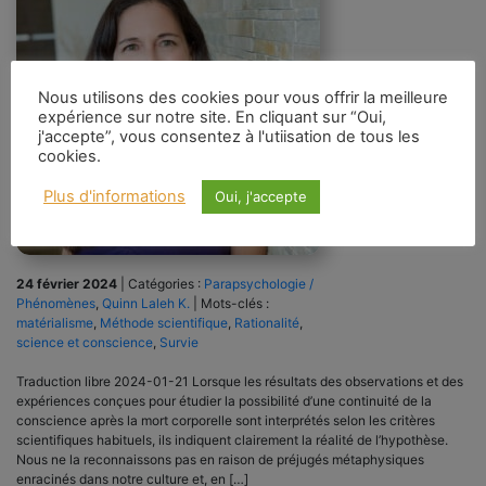
Nous utilisons des cookies pour vous offrir la meilleure
expérience sur notre site. En cliquant sur “Oui,
j'accepte”, vous consentez à l'utiisation de tous les
cookies.
Plus d'informations
Oui, j'accepte
24 février 2024
|
Catégories :
Parapsychologie /
Phénomènes
,
Quinn Laleh K.
|
Mots-clés :
matérialisme
,
Méthode scientifique
,
Rationalité
,
science et conscience
,
Survie
Traduction libre 2024-01-21 Lorsque les résultats des observations et des
expériences conçues pour étudier la possibilité d’une continuité de la
conscience après la mort corporelle sont interprétés selon les critères
scientifiques habituels, ils indiquent clairement la réalité de l’hypothèse.
Nous ne la reconnaissons pas en raison de préjugés métaphysiques
enracinés dans notre culture et, en […]