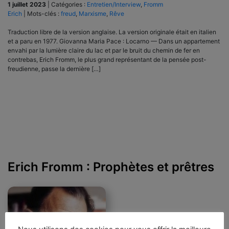
1 juillet 2023
|
Catégories :
Entretien/Interview
,
Fromm
Erich
|
Mots-clés :
freud
,
Marxisme
,
Rêve
Traduction libre de la version anglaise. La version originale était en italien
et a paru en 1977. Giovanna Maria Pace : Locarno — Dans un appartement
envahi par la lumière claire du lac et par le bruit du chemin de fer en
contrebas, Erich Fromm, le plus grand représentant de la pensée post-
freudienne, passe la dernière […]
Erich Fromm : Prophètes et prêtres