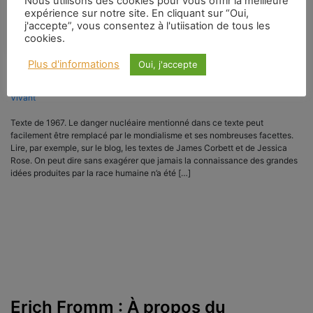
Nous utilisons des cookies pour vous offrir la meilleure
expérience sur notre site. En cliquant sur “Oui,
j'accepte”, vous consentez à l'utiisation de tous les
cookies.
Plus d'informations
Oui, j'accepte
3 juin 2023
|
Catégories :
Fromm Erich
|
Mots-clés :
Amour
,
Bertrand Russell
,
Humanisme
,
Intellectuel
,
Vie
,
Vivant
Texte de 1967. Le danger nucléaire mentionné dans ce texte peut
facilement être remplacé par le mondialisme et ses nombreuses facettes.
Lire, par exemple, sur le blog, les textes de James Corbett et de Jessica
Rose. On peut dire sans exagérer que jamais la connaissance des grandes
idées produites par la race humaine n’a été […]
Erich Fromm : À propos du