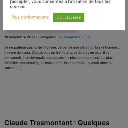
j'accepte”, vous consentez à l'utiisation de tous les
cookies.
Plus d'informations
Oui, j'accepte
19 novembre 2021
|
Catégories :
Tresmontant Claude
Je ne parlerai pas ici de l’homme. Je pense que c’était un brave homme, un
homme de cœur. Depuis plus de trente ans, et de plus en plus, il se
consacrait, il se dévouait, aux causes les plus douloureuses, les plus
difficiles : les torturés, les massacrés, les opprimés. Il y avait chez lui,
surtout […]
Claude Tresmontant : Quelques