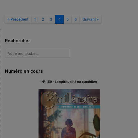
« Précédent
1
2
3
4
5
6
Suivant »
Rechercher
Numéro en cours
N° 159 – La spiritualité au quotidien