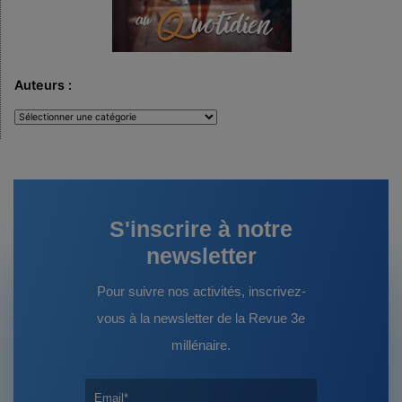
Auteurs :
Auteurs
:
S'inscrire à notre
newsletter
Pour suivre nos activités, inscrivez-
vous à la newsletter de la Revue 3e
millénaire.