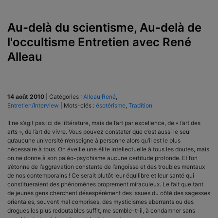
Au-delà du scientisme, Au-delà de
l'occultisme Entretien avec René
Alleau
14 août 2010
|
Catégories :
Alleau René
,
Entretien/Interview
|
Mots-clés :
ésotérisme
,
Tradition
Il ne s’agit pas ici de littérature, mais de l’art par excellence, de « l’art des
arts », de l’art de vivre. Vous pouvez constater que c’est aussi le seul
qu’aucune université n’enseigne à personne alors qu’il est le plus
nécessaire à tous. On éveille une élite intellectuelle à tous les doutes, mais
on ne donne à son paléo-psychisme aucune certitude profonde. Et l’on
s’étonne de l’aggravation constante de l’angoisse et des troubles mentaux
de nos contemporains ! Ce serait plutôt leur équilibre et leur santé qui
constitueraient des phénomènes proprement miraculeux. Le fait que tant
de jeunes gens cherchent désespérément des issues du côté des sagesses
orientales, souvent mal comprises, des mysticismes aberrants ou des
drogues les plus redoutables suffit, me semble-t-il, à condamner sans