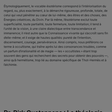
Étymologiquement, le vocable ésotérisme correspond à l’intériorisation du
regard, ou, plus exactement, à la démarche rigoureuse, profonde, totale, de
celui qui veut pénétrer au cœur de lui-même, des êtres et des choses, des
Énergies créatrices, du Divin. Par là même, l’ésotérisme exclut toute
superficialité, toute partialité, toute fermeture, toute limitation; il tend à
l’unité de la vision, à une claire dialectique entre transcendance et
immanence; il n’est autre que la Connaissance vivante qui s’accroît sans fin
d’elle-même; et il exige de hautes qualités: pureté de l’intention,
discernement, courage, persévérance. Ainsi compris, nous préférons ce
terme à occultisme, qui traîne après lui des consonances troubles, comme
un parfum d’irrationalité et de magie — les « occultistes » étant trop
souvent des gens qui recherchent des secrets pour obtenir des pouvoirs —,
ainsi qu’à hermétisme, trop lié au domaine spécifique de Thot-Hermès et à
l’alchimie.