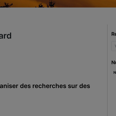
ard
R
N
N
aniser des recherches sur des