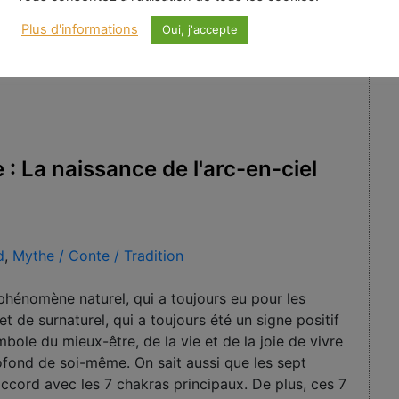
Plus d'informations
Oui, j'accepte
 : La naissance de l'arc-en-ciel
d
,
Mythe / Conte / Tradition
 phénomène naturel, qui a toujours eu pour les
de surnaturel, qui a toujours été un signe positif
ole du mieux-être, de la vie et de la joie de vivre
ofond de soi-même. On sait aussi que les sept
 accord avec les 7 chakras principaux. De plus, ces 7