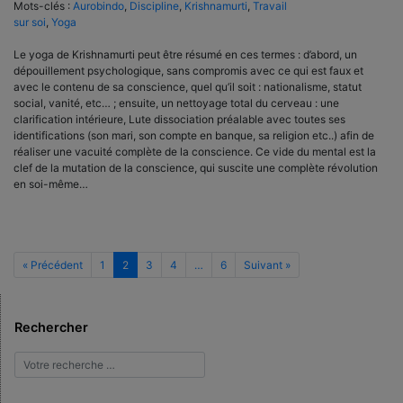
Mots-clés :
Aurobindo
,
Discipline
,
Krishnamurti
,
Travail
sur soi
,
Yoga
Le yoga de Krishnamurti peut être résumé en ces termes : d’abord, un
dépouillement psychologique, sans compromis avec ce qui est faux et
avec le contenu de sa conscience, quel qu’il soit : nationalisme, statut
social, vanité, etc… ; ensuite, un nettoyage total du cerveau : une
clarification intérieure, Lute dissociation préalable avec toutes ses
identifications (son mari, son compte en banque, sa religion etc..) afin de
réaliser une vacuité complète de la conscience. Ce vide du mental est la
clef de la mutation de la conscience, qui suscite une complète révolution
en soi-même…
« Précédent
1
2
3
4
…
6
Suivant »
Rechercher