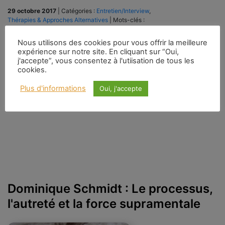
29 octobre 2017
|
Catégories :
Entretien/Interview
,
Thérapies & Approches Alternatives
|
Mots-clés :
Aurobindo
,
mémoire cellulaire
Nous utilisons des cookies pour vous offrir la meilleure
Inspirée par Sri Aurobindo et Mère, la Mémoire Cellulaire est un outil
expérience sur notre site. En cliquant sur “Oui,
thérapeutique qui permet, par des «descentes dans le corps», de
j'accepte”, vous consentez à l'utiisation de tous les
s’affranchir des mémoires issues de nos lignées familiales et
cookies.
«engrammées» dans nos cellules. Joseph Loyer (1951-2010) évoque sa
pratique de cette méthode, qui l’a aidé à faire du cancer qui l’a emporté un
Plus d'informations
Oui, j'accepte
[…]
Dominique Schmidt : Le processus,
l'autreté et la force supramentale