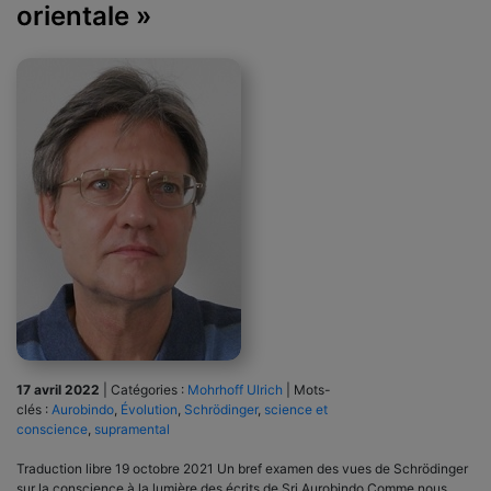
orientale »
17 avril 2022
|
Catégories :
Mohrhoff Ulrich
|
Mots-
clés :
Aurobindo
,
Évolution
,
Schrödinger
,
science et
conscience
,
supramental
Traduction libre 19 octobre 2021 Un bref examen des vues de Schrödinger
sur la conscience à la lumière des écrits de Sri Aurobindo Comme nous