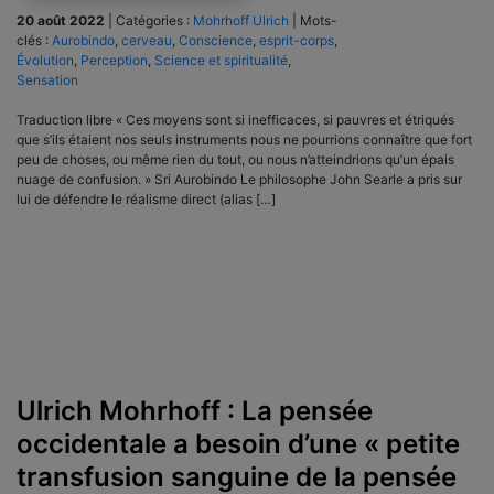
20 août 2022
|
Catégories :
Mohrhoff Ulrich
|
Mots-
clés :
Aurobindo
,
cerveau
,
Conscience
,
esprit-corps
,
Évolution
,
Perception
,
Science et spiritualité
,
Sensation
Traduction libre « Ces moyens sont si inefficaces, si pauvres et étriqués
que s’ils étaient nos seuls instruments nous ne pourrions connaître que fort
peu de choses, ou même rien du tout, ou nous n’atteindrions qu’un épais
nuage de confusion. » Sri Aurobindo Le philosophe John Searle a pris sur
lui de défendre le réalisme direct (alias […]
Ulrich Mohrhoff : La pensée
occidentale a besoin d’une « petite
transfusion sanguine de la pensée