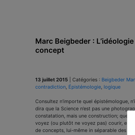
Marc Beigbeder : L’idéologie 
concept
13 juillet 2015
|
Catégories :
Beigbeder Ma
contradiction
,
Épistémologie
,
logique
Consultez n’importe quel épisté­mologue, n’im
dira que la Science n’est pas une photograph
constatation, mais une construction; que tou
voyez (ou plutôt ne voyez pas) courir, est i
de concepts, lui-même in­ séparable des faits