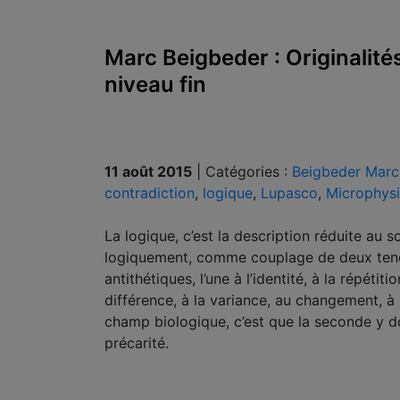
Marc Beigbeder : Originalit
niveau fin
11 août 2015
|
Catégories :
Beigbeder Marc
contradiction
,
logique
,
Lupasco
,
Microphys
La logique, c’est la description réduite au
logiquement, comme couplage de deux tenda
antithétiques, l’une à l’identi­té, à la répéti
différence, à la va­riance, au changement, à l
champ biologique, c’est que la seconde y do
précarité.