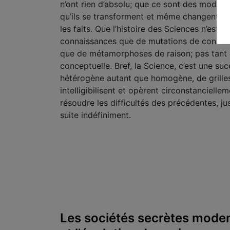
n’ont rien d’abso­lu; que ce sont des modes
qu’ils se transforment et même changent as
les faits. Que l’histoire des Sciences n’est 
connaissan­ces que de mutations de connais
que de métamorphoses de raison; pas tant c
conceptuelle. Bref, la Science, c’est une s
hétérogène autant que homo­gène, de grille
intelligibilisent et opè­rent circonstanciellem
résou­dre les difficultés des précédentes, j
suite indéfiniment.
Les sociétés secrètes moder