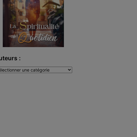
uteurs :
teurs