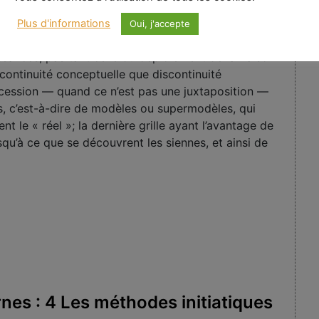
 dialectiques de relations entre l’homme et le monde;
­sez radicalement avec le temps, et du mê­me coup
Plus d'informations
Oui, j'accepte
pas tant celle d’une addi­tion ou d’une cumulation de
sances; pas tant celle du déploiement de la Raison
ontinuité conceptuelle que discontinuité
uccession — quand ce n’est pas une juxtaposition —
s, c’est-à-dire de modèles ou supermodèles, qui
ent le « réel »; la dernière grille ayant l’avantage de
usqu’à ce que se découvrent les siennes, et ainsi de
nes : 4 Les méthodes initiatiques