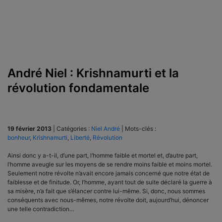
André Niel : Krishnamurti et la
révolution fondamentale
19 février 2013
|
Catégories :
Niel André
|
Mots-clés :
bonheur
,
Krishnamurti
,
Liberté
,
Révolution
Ainsi donc y a-t-il, d’une part, l’homme faible et mortel et, d’autre part,
l’homme aveugle sur les moyens de se rendre moins faible et moins mortel.
Seulement notre révolte n’avait encore jamais concerné que notre état de
faiblesse et de finitude. Or, l’homme, ayant tout de suite déclaré la guerre à
sa misère, n’a fait que s’élancer contre lui-même. Si, donc, nous sommes
conséquents avec nous-mêmes, notre révolte doit, aujourd’hui, dénoncer
une telle contradiction…