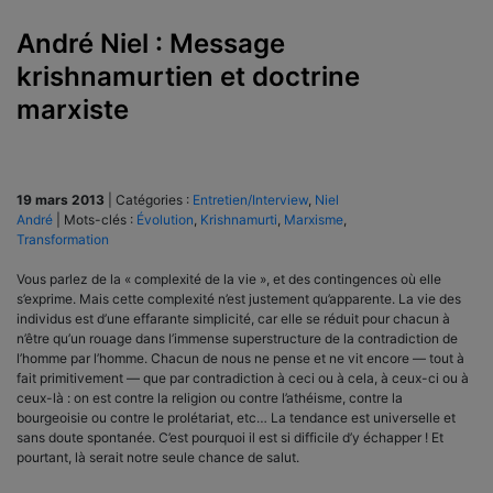
André Niel : Message
krishnamurtien et doctrine
marxiste
19 mars 2013
|
Catégories :
Entretien/Interview
,
Niel
André
|
Mots-clés :
Évolution
,
Krishnamurti
,
Marxisme
,
Transformation
Vous parlez de la « complexité de la vie », et des contingences où elle
s’exprime. Mais cette complexité n’est justement qu’apparente. La vie des
individus est d’une effarante simplicité, car elle se réduit pour chacun à
n’être qu’un rouage dans l’immense superstructure de la contradiction de
l’homme par l’homme. Chacun de nous ne pense et ne vit encore — tout à
fait primitivement — que par contradiction à ceci ou à cela, à ceux-ci ou à
ceux-là : on est contre la religion ou contre l’athéisme, contre la
bourgeoisie ou contre le prolétariat, etc… La tendance est universelle et
sans doute spontanée. C’est pourquoi il est si difficile d’y échapper ! Et
pourtant, là serait notre seule chance de salut.