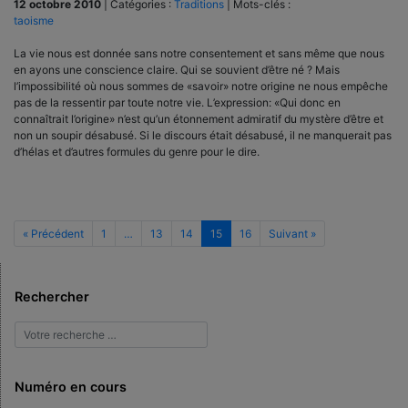
12 octobre 2010
|
Catégories :
Traditions
|
Mots-clés :
taoisme
La vie nous est donnée sans notre consentement et sans même que nous
en ayons une conscience claire. Qui se souvient d’être né ? Mais
l’impossibilité où nous sommes de «savoir» notre origine ne nous empêche
pas de la ressentir par toute notre vie. L’expression: «Qui donc en
connaîtrait l’origine» n’est qu’un étonnement admiratif du mystère d’être et
non un soupir désabusé. Si le discours était désabusé, il ne manquerait pas
d’hélas et d’autres formules du genre pour le dire.
« Précédent
1
…
13
14
15
16
Suivant »
Rechercher
Numéro en cours