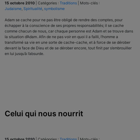
15 octobre 2010
|
Catégories :
Traditions
|
Mots-clés :
Judaisme
,
Spiritualité
,
symbolisme
Adam se cache pour ne pas être obligé de rendre des comptes, pour
échapper à la conscience de ses propres responsabilités; il se cache
comme chacun de nous, car chaque personne est Adam et se trouve dans
la situation d’Adam. Afin de ne pas voir en quoi il a failli, l’homme a
transformé sa vie en une sorte de cache-cache, et à force de se dérober
devant la face de Dieu et de se dérober encore, tout finit par s’embrouiller
en lui jusqu’à l’absurde.
Celui qui nous nourrit
15 octobre 2010
|
Catégories :
Traditions
|
Mots-clés :