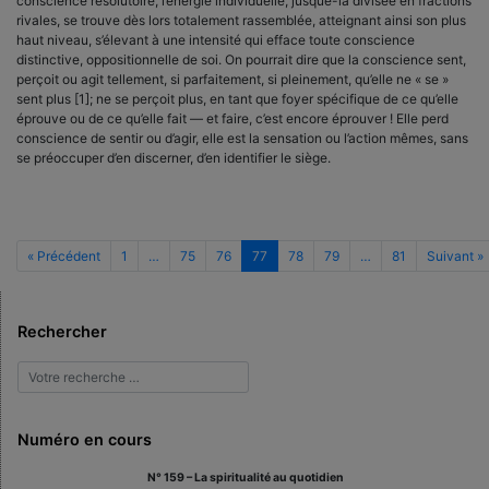
conscience résolutoire, l’énergie individuelle, jusque-là divisée en fractions
rivales, se trouve dès lors totalement rassemblée, atteignant ainsi son plus
haut niveau, s’élevant à une intensité qui efface toute conscience
distinctive, oppositionnelle de soi. On pourrait dire que la conscience sent,
perçoit ou agit tellement, si parfaitement, si pleinement, qu’elle ne « se »
sent plus [1]; ne se perçoit plus, en tant que foyer spécifique de ce qu’elle
éprouve ou de ce qu’elle fait — et faire, c’est encore éprouver ! Elle perd
conscience de sentir ou d’agir, elle est la sensation ou l’action mêmes, sans
se préoccuper d’en discerner, d’en identifier le siège.
« Précédent
1
…
75
76
77
78
79
…
81
Suivant »
Rechercher
Numéro en cours
N° 159 – La spiritualité au quotidien