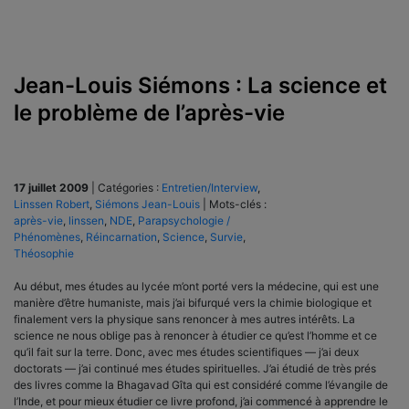
Jean-Louis Siémons : La science et
le problème de l’après-vie
17 juillet 2009
|
Catégories :
Entretien/Interview
,
Linssen Robert
,
Siémons Jean-Louis
|
Mots-clés :
après-vie
,
linssen
,
NDE
,
Parapsychologie /
Phénomènes
,
Réincarnation
,
Science
,
Survie
,
Théosophie
Au début, mes études au lycée m’ont porté vers la médecine, qui est une
manière d’être humaniste, mais j’ai bifurqué vers la chimie biologique et
finalement vers la physique sans renoncer à mes autres intérêts. La
science ne nous oblige pas à renoncer à étudier ce qu’est l’homme et ce
qu’il fait sur la terre. Donc, avec mes études scientifiques — j’ai deux
doctorats — j’ai continué mes études spirituelles. J’ai étudié de très prés
des livres comme la Bhagavad Gîta qui est considéré comme l’évangile de
l’Inde, et pour mieux étudier ce livre profond, j’ai commencé à apprendre le