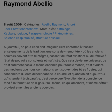
Raymond Abellio
8 août 2009
|
Catégories :
Abellio Raymond
,
André
Joël
,
Entretien/Interview
|
Mots-clés :
astrologie
,
Kabbale
,
logique
,
Parapsychologie / Phénomènes
,
Science et spiritualité
,
structure absolue
Aujourd’hui, on peut et on doit imaginer, c’est conforme à tous les
enseignements de la tradition, une sorte de « remontée » où les anciens
pouvoirs doivent être réintégrés, passant de l’état d’instinct ou de réflexe à
l’état de pouvoirs conscients et maîtrisés. Que cela devienne universel, ce
n’est sûrement pas à la même cadence pour tout le monde, c’est évident.
Les médiums que nous connaissons sont souvent des êtres frustes, qui
sont encore du côté descendant de la courbe, et quand on dit aujourd’hui
qu’ils tendent à disparaître, c’est parce que l’évolution de la conscience
tend à la fermeture de l’Ego sur lui-même, ce qui amoindrit, et même détruit
provisoirement les anciens pouvoirs.