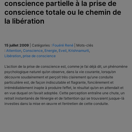
conscience partielle à la prise de
conscience totale ou le chemin de
la libération
15 juillet 2009
|
Catégories :
Fouéré René
|
Mots-clés
:
Attention
,
Conscience
,
Energie
,
Eveil
,
Krishnamurti
,
Libération
,
prise de conscience
L’action de la prise de conscience est, comme je l’ai déjà dit, un phénomène
psychologique naturel qu’on observe, dans la vie courante, lorsqu’on
découvre soudainement et perçoit très clairement qu’une conduite
particulière est, de façon indiscutable et flagrante, foncièrement et
irrémédiablement inapte à produire l’effet, le résultat qu’on en attendait et
en vue duquel on l’avait adoptée. Cette perception entraîne une chute, un
retrait instantanés de l’énergie et de l’attention qui se trouvaient jusque-là
investies dans la mise en œuvre et l’entretien de cette conduite.