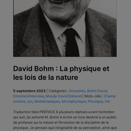
David Bohm : La physique et
les lois de la nature
5 septembre 2023
|
Catégories :
Actualités
,
Bohm David
,
Entretien/Interview
,
Moody David Edmund
|
Mots-clés :
Champ
unitaire
,
lois
,
Mathématiques
,
Microphysique
,
Physique
,
Vie
Traduction libre PRÉFACE À plusieurs reprises avant l’entretien
qui suit, j’ai exhorté M. Bohm à écrire un livre destiné à un public
de profanes sur la nature et l’évolution de la discipline de la
physique. Je pensais que l’originalité de sa perception, ainsi que