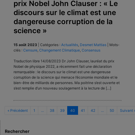
prix Nobel John Clauser : « Le
discours sur le climat est une
dangereuse corruption de la
science »
15 août 2023
|
Catégories :
Actualités
,
Desmet Mattias
|
Mots-
clés :
Censure
,
Changement Climatique
,
Consensus
Traduction libre 14/08/2023 Dr John Clauser, lauréat du prix
Nobel de physique 2022, a récemment fait une déclaration
remarquable : le discours sur le climat est une dangereuse
corruption de la science qui menace l’économie mondiale et le
bien-être de milliards de personnes. Ma poitrine s’est ouverte et
s’est remplie d’un nouveau soulagement à la lecture de […]
« Précédent
1
…
38
39
40
41
42
…
50
Suivant 
Rechercher