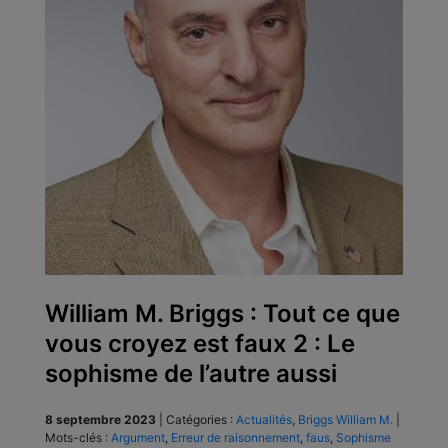
William M. Briggs : Tout ce que
vous croyez est faux 2 : Le
sophisme de l’autre aussi
8 septembre 2023
|
Catégories :
Actualités
,
Briggs William M.
|
Mots-clés :
Argument
,
Erreur de raisonnement
,
faus
,
Sophisme