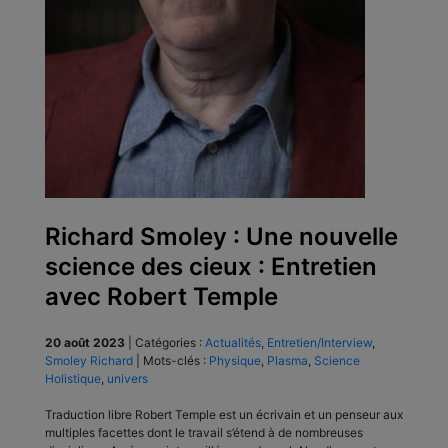
Richard Smoley : Une nouvelle
science des cieux : Entretien
avec Robert Temple
20 août 2023
|
Catégories :
Actualités
,
Entretien/Interview
,
Smoley Richard
|
Mots-clés :
Physique
,
Plasma
,
Science
Holistique
,
univers
Traduction libre Robert Temple est un écrivain et un penseur aux
multiples facettes dont le travail s’étend à de nombreuses