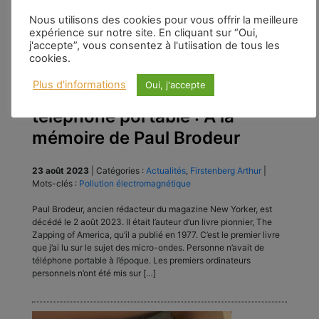
Nous utilisons des cookies pour vous offrir la meilleure
expérience sur notre site. En cliquant sur “Oui,
j'accepte”, vous consentez à l'utiisation de tous les
cookies.
la section du Nouveau-
Plus d'informations
Oui, j'accepte
Mexique des personnes sans
téléphone portable : À la
mémoire de Paul Brodeur
23 août 2023
|
Catégories :
Actualités
,
Firstenberg Arthur
|
Mots-clés :
Pollution électromagnétique
Paul Brodeur, ancien rédacteur du magazine New Yorker, est
décédé le 2 août 2023. Il était l’auteur d’un livre pionnier, The
Zapping of America, qu’il a publié en 1977. C’est le premier livre
que j’ai lu sur le sujet des micro-ondes. Personne n’avait de
téléphone portable à l’époque. Les premiers ordinateurs
personnels n’ont été mis sur […]