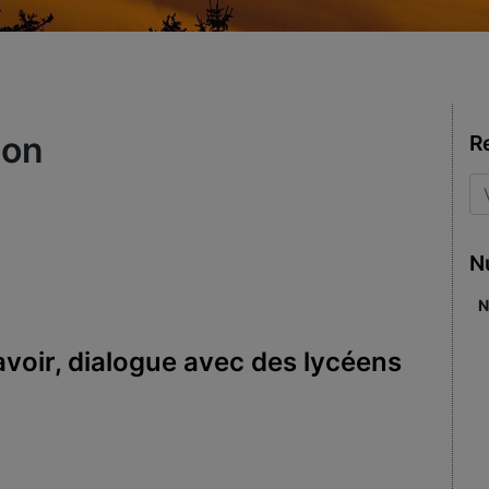
son
R
N
N
avoir, dialogue avec des lycéens