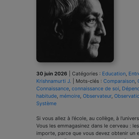
30 juin 2026
|
Catégories :
Education
,
Entr
Krishnamurti J.
|
Mots-clés :
Comparaison
,
Connaissance
,
connaissance de soi
,
Dépen
habitude
,
mémoire
,
Observateur
,
Observati
Système
Si vous allez à l’école, au collège, à l’uni
Vous les emmagasinez dans le cerveau : les 
importe, parce que vous devez obtenir un e