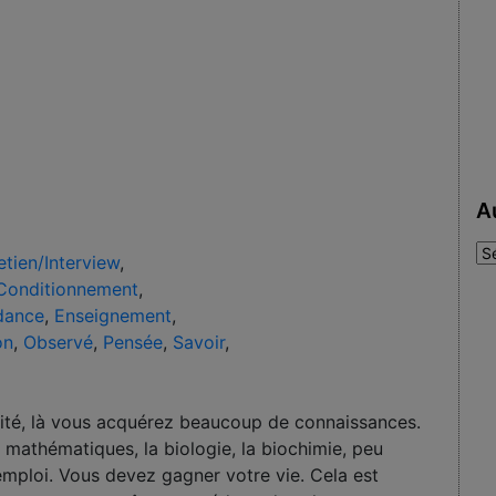
A
Au
etien/Interview
,
:
Conditionnement
,
dance
,
Enseignement
,
on
,
Observé
,
Pensée
,
Savoir
,
versité, là vous acquérez beaucoup de connaissances.
mathématiques, la biologie, la biochimie, peu
mploi. Vous devez gagner votre vie. Cela est