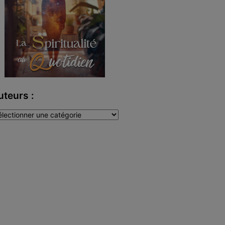
uteurs :
teurs