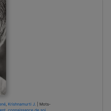
ené
,
Krishnamurti J.
|
Mots-
ent
,
connaissance de soi
,