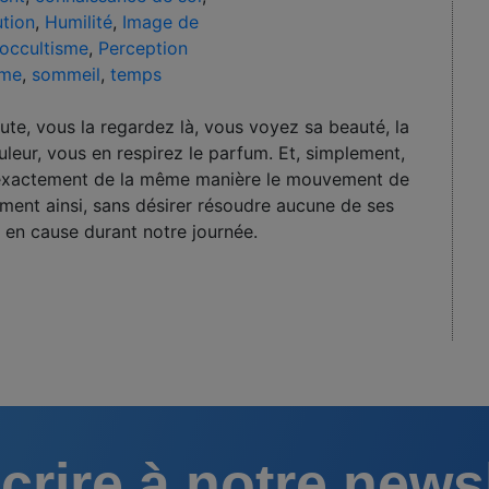
ution
,
Humilité
,
Image de
occultisme
,
Perception
sme
,
sommeil
,
temps
ute, vous la regardez là, vous voyez sa beauté, la
uleur, vous en respirez le parfum. Et, simplement,
 exactement de la même manière le mouvement de
ement ainsi, sans désirer résoudre aucune de ses
 en cause durant notre journée.
crire à notre news