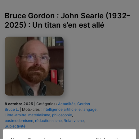
Bruce Gordon : John Searle (1932–
2025) : Un titan s’en est allé
8 octobre 2025
|
Catégories :
Actualités
,
Gordon
Bruce L.
|
Mots-clés :
Intelligence artificielle
,
langage
,
Libre-arbitre
,
matérialisme
,
philosophie
,
postmodernisme
,
réductionnisme
,
Relativisme
,
Subjectivité
Il est probablement plus célèbre, toutefois, pour ses travaux en philosophie