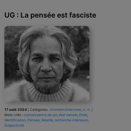
UG : La pensée est fasciste
17 août 2024
|
Catégories :
Entretien/Interview
,
U. G.
|
Mots-clés :
connaissance de soi
,
état naturel
,
Eveil
,
Identification
,
Pensée
,
Réalité
,
recherche intérieure
,
Subjectivité