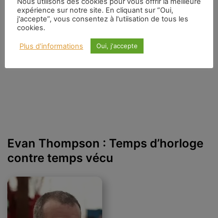
Nous utilisons des cookies pour vous offrir la meilleure
de l’esprit, étroitement liés à son étude de l’intentionnalité et de son
expérience sur notre site. En cliquant sur “Oui,
expression dans le langage. Il résista à la tentation éliminativiste de nier la
j'accepte”, vous consentez à l'utiisation de tous les
conscience, mais s’arrêta avant de soutenir que la conscience était
cookies.
essentiellement immatérielle. Il tenta de tracer une voie médiane qu’il
appela naturalisme biologique : la conscience est réelle, biologique et
Plus d'informations
Oui, j'accepte
causée par des processus cérébraux.
Evan Thompson : Temps d’horloge
contre temps vécu