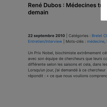
René Dubos : Médecines trad
demain
22 septembre 2010
|
Catégories :
Brelet C
Entretien/Interview
|
Mots-clés :
médecine
,
Un Prix Nobel, biochimiste extrêmement célè
avec son équipe de chercheurs que leurs co
différente selon les saisons et cela, dans
Lorsqu’un jour, j’ai demandé à ce chercheur p
répondit : « ce que nous voulions comprend