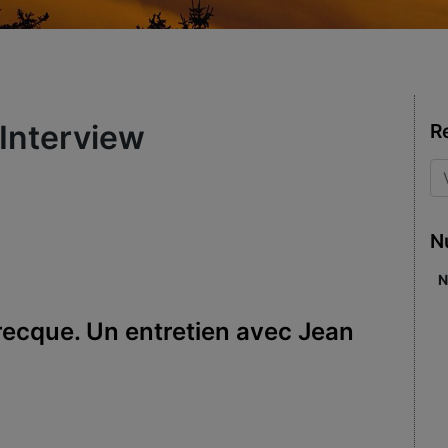
/Interview
R
N
N
 grecque. Un entretien avec Jean