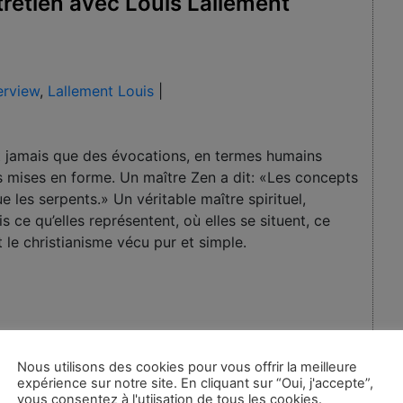
ntretien avec Louis Lallement
erview
,
Lallement Louis
|
nt jamais que des évocations, en termes humains
es mises en forme. Un maître Zen a dit: «Les concepts
e les serpents.» Un véritable maître spirituel,
ce qu’elles représentent, où elles se situent, ce
t le christianisme vécu pur et simple.
Nous utilisons des cookies pour vous offrir la meilleure
expérience sur notre site. En cliquant sur “Oui, j'accepte”,
vous consentez à l'utiisation de tous les cookies.