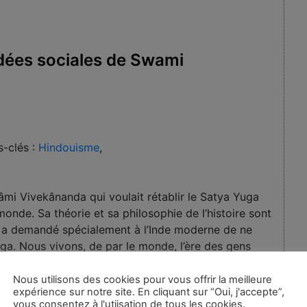
dées sociales de Swami
-clés :
Hindouisme
,
wâmi Vivekânanda qui voulait rétablir le Satya Yuga
monde. Sa théorie et sa philosophie de l’histoire sont
il a demandé spécialement à l’Inde moderne de ne
ga. Nous vivons, de par le monde, l’ère des gens
ne civilisation védique dans laquelle une égalité
Nous utilisons des cookies pour vous offrir la meilleure
expérience sur notre site. En cliquant sur “Oui, j'accepte”,
vous consentez à l'utiisation de tous les cookies.