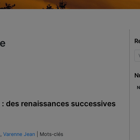
e
R
N
N
 : des renaissances successives
s
,
Varenne Jean
|
Mots-clés