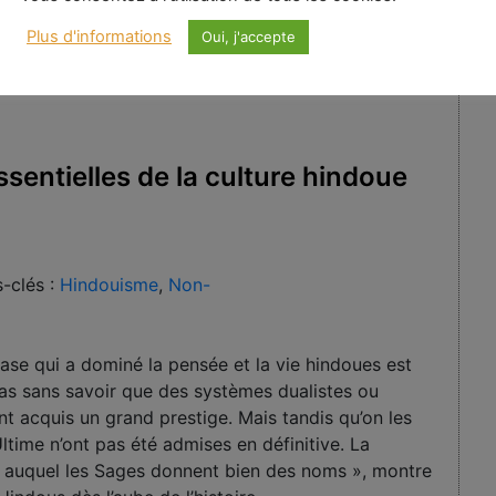
Plus d'informations
Oui, j'accepte
entielles de la culture hindoue
-clés :
Hindouisme
,
Non-
base qui a dominé la pensée et la vie hindoues est
is pas sans savoir que des systèmes dualistes ou
ont acquis un grand prestige. Mais tandis qu’on les
Ultime n’ont pas été admises en définitive. La
n auquel les Sages donnent bien des noms », montre