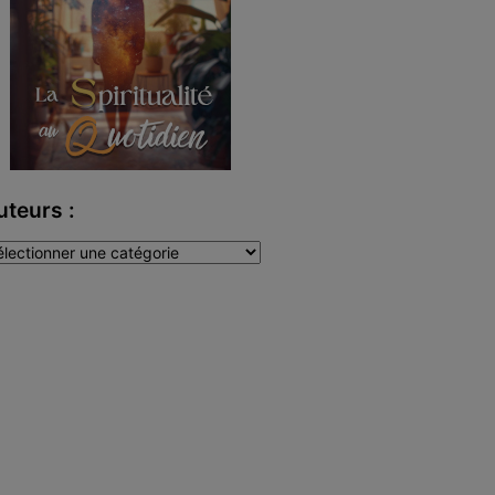
uteurs :
teurs