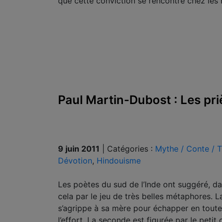
que cette conviction se rencontre chez les H
Paul Martin-Dubost : Les pri
9 juin 2011
|
Catégories :
Mythe / Conte / T
Dévotion
,
Hindouisme
Les poètes du sud de l’Inde ont suggéré, dan
cela par le jeu de très belles métaphores. L
s’agrippe à sa mère pour échapper en toute 
l’effort. La seconde est figurée par le petit