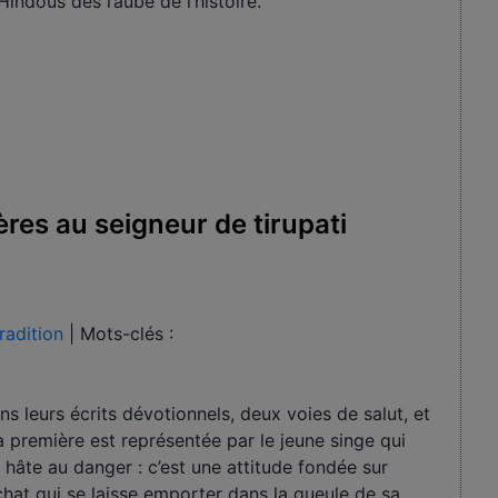
indous dès l’aube de l’histoire.
ères au seigneur de tirupati
radition
|
Mots-clés :
s leurs écrits dévotionnels, deux voies de salut, et
a première est représentée par le jeune singe qui
hâte au danger : c’est une attitude fondée sur
 chat qui se laisse emporter dans la gueule de sa