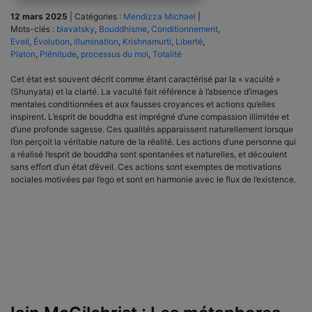
12 mars 2025
|
Catégories :
Mendizza Michael
|
Mots-clés :
blavatsky
,
Bouddhisme
,
Conditionnement
,
Eveil
,
Évolution
,
illumination
,
Krishnamurti
,
Liberté
,
Platon
,
Plénitude
,
processus du moi
,
Totalité
Cet état est souvent décrit comme étant caractérisé par la « vacuité »
(Shunyata) et la clarté. La vacuité fait référence à l’absence d’images
mentales conditionnées et aux fausses croyances et actions qu’elles
inspirent. L’esprit de bouddha est imprégné d’une compassion illimitée et
d’une profonde sagesse. Ces qualités apparaissent naturellement lorsque
l’on perçoit la véritable nature de la réalité. Les actions d’une personne qui
a réalisé l’esprit de bouddha sont spontanées et naturelles, et découlent
sans effort d’un état d’éveil. Ces actions sont exemptes de motivations
sociales motivées par l’ego et sont en harmonie avec le flux de l’existence.