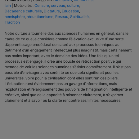
Iain
|
Mots-clés :
Censure
,
cerveau
,
culture
,
Décadence culturelle
,
Dictature
,
Education
,
hémisphère
,
réductionnisme
,
Réseau
,
Spiritualité
,
Tradition
Notre culture a tourné le dos aux sciences humaines en général, dans le
cadre de ce que je considère comme l’élévation exclusive d’une sorte
d’apprentissage procédural consacré aux processus techniques au
détriment d’un engagement intellectuel plus imaginatif, mais certainement
pas moins important, avec le domaine des idées. Une fois qu’un tel
processus est engagé, il crée une boucle de rétroaction positive qui
menace de voir les sciences humaines s’étioler complètement. Il n’est pas
possible d’envisager avec sérénité ce que cela signifierait pour les
universités, voire pour la civilisation dont elles sont l’un des piliers.
L’éducation n’est évidemment pas un gavage d’informations, mais
l’exploitation et l’élargissement des pouvoirs de l’imagination intelligente et
créative, ainsi que de la capacité à raisonner clairement, à s’exprimer
clairement et à savoir où la clarté rencontre ses limites nécessaires.