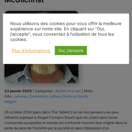
Nous utilisons des cookies pour vous offrir la meilleure
expérience sur notre site. En cliquant sur “Oui,
j'accepte”, vous consentez à l'utiisation de tous les
cookies.
Plus d'informations
Oui, j'accepte
23 janvier 2025
|
Catégories :
McGilchrist Iain
|
Mots-
clés :
cerveau
,
Civilisation
,
culture
,
Divin
,
Le Sacré
,
religion
26 octobre 2024 (paru dans The Tablet) L’un de nos penseurs les plus
influents explique à Abigail Frymann Rouch que les crises sans cesse
croissantes auxquelles le monde est confronté trouvent leur origine dans la
perte du sens de l’humilité par la société et dans l’obsession d’un