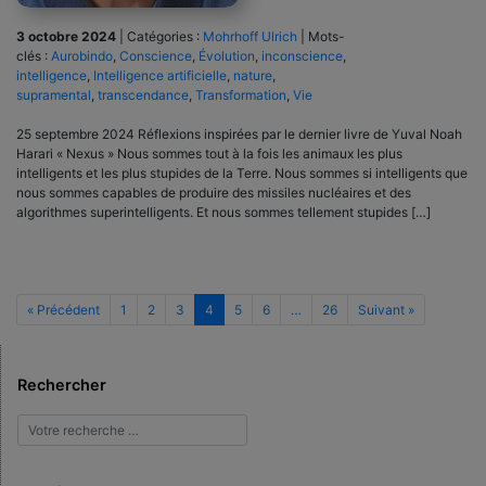
3 octobre 2024
|
Catégories :
Mohrhoff Ulrich
|
Mots-
clés :
Aurobindo
,
Conscience
,
Évolution
,
inconscience
,
intelligence
,
Intelligence artificielle
,
nature
,
supramental
,
transcendance
,
Transformation
,
Vie
25 septembre 2024 Réflexions inspirées par le dernier livre de Yuval Noah
Harari « Nexus » Nous sommes tout à la fois les animaux les plus
intelligents et les plus stupides de la Terre. Nous sommes si intelligents que
nous sommes capables de produire des missiles nucléaires et des
algorithmes superintelligents. Et nous sommes tellement stupides […]
« Précédent
1
2
3
4
5
6
…
26
Suivant »
Rechercher