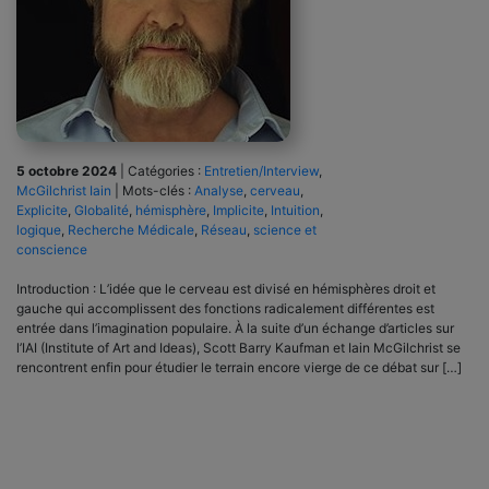
5 octobre 2024
|
Catégories :
Entretien/Interview
,
McGilchrist Iain
|
Mots-clés :
Analyse
,
cerveau
,
Explicite
,
Globalité
,
hémisphère
,
Implicite
,
Intuition
,
logique
,
Recherche Médicale
,
Réseau
,
science et
conscience
Introduction : L’idée que le cerveau est divisé en hémisphères droit et
gauche qui accomplissent des fonctions radicalement différentes est
entrée dans l’imagination populaire. À la suite d’un échange d’articles sur
l’IAI (Institute of Art and Ideas), Scott Barry Kaufman et Iain McGilchrist se
rencontrent enfin pour étudier le terrain encore vierge de ce débat sur […]