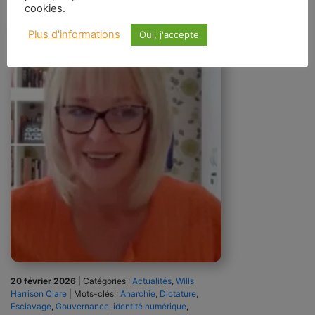
cookies.
Plus d'informations
Oui, j'accepte
20 février 2026
|
Catégories :
Actualités
,
Wills
Harrison Clare
|
Mots-clés :
Anarchie
,
Dictature
,
Esclavage
,
Gouvernance
,
identité numérique
,