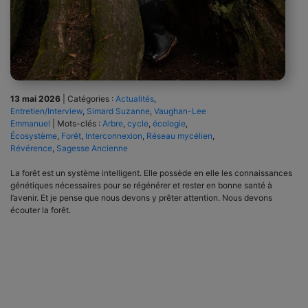
13 mai 2026
|
Catégories :
Actualités
,
Entretien/Interview
,
Simard Suzanne
,
Vaughan-Lee
Emmanuel
|
Mots-clés :
Arbre
,
cycle
,
écologie
,
Écosystème
,
Forêt
,
Interconnexion
,
Réseau mycélien
,
Révérence
,
Sagesse Ancienne
La forêt est un système intelligent. Elle possède en elle les connaissances
génétiques nécessaires pour se régénérer et rester en bonne santé à
l’avenir. Et je pense que nous devons y prêter attention. Nous devons
écouter la forêt.