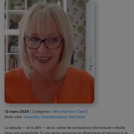
13 mars 2026
|
Catégories :
Wills Harrison Clare
|
Mots-clés :
Anarchie
,
Désobéissance
,
Stoïcisme
La beauté — et le défi — de la « prise de conscience silencieuse » réside
dans son évolutivité. Si une seule personne se désengage et renonce à un