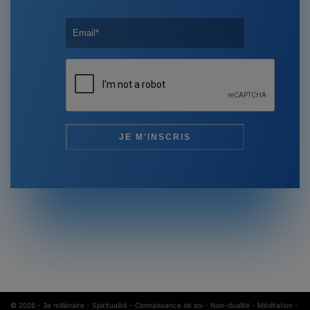
© 2026 -
3e millénaire - Spiritualité - Connaissance de soi - Non-dualité - Méditation
-