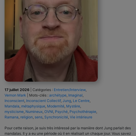
17 juillet 2026
|
Catégories :
Entretien/Interview
,
Vernon Mark
|
Mots-clés :
archétype
,
Imaginal
,
Inconscient
,
Inconscient Collectif
,
Jung
,
Le Centre
,
Mandala
,
métaphysique
,
Modernité
,
Mystère
,
mysticisme
,
Numineux
,
OVNI
,
Psyché
,
Psychothérapie
,
Ramana
,
religion
,
sens
,
Synchronicité
,
Vie intérieure
Pour cette raison, je suis très intéressé par la manière dont Jung parlait des
mandalas. Il y a eu une période où il en réalisait un chaque jour. Vous savez