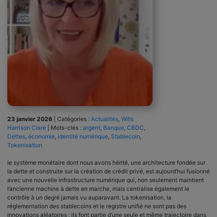
23 janvier 2026
|
Catégories :
Actualités
,
Wills
Harrison Clare
|
Mots-clés :
argent
,
Banque
,
CBDC
,
Dettes
,
économie
,
identité numérique
,
Stablecoin
,
Tokenisation
le système monétaire dont nous avons hérité, une architecture fondée sur
la dette et construite sur la création de crédit privé, est aujourd’hui fusionné
avec une nouvelle infrastructure numérique qui, non seulement maintient
l’ancienne machine à dette en marche, mais centralise également le
contrôle à un degré jamais vu auparavant. La tokenisation, la
réglementation des stablecoins et le registre unifié ne sont pas des
innovations aléatoires ; ils font partie d’une seule et même trajectoire dans