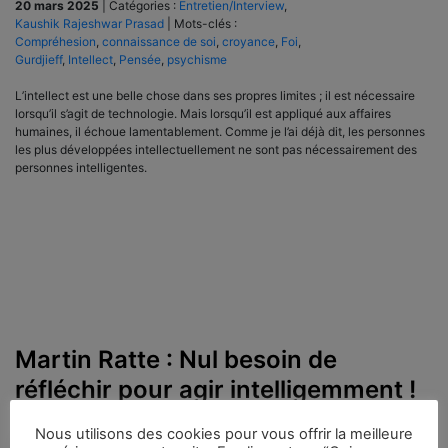
20 mars 2025
|
Catégories :
Entretien/Interview
,
Kaushik Rajeshwar Prasad
|
Mots-clés :
Compréhesion
,
connaissance de soi
,
croyance
,
Foi
,
Gurdjieff
,
Intellect
,
Pensée
,
psychisme
L’intellect est une belle chose dans ses propres limites ; il est nécessaire
lorsqu’il s’agit de technologie. Mais lorsqu’il est appliqué aux affaires
humaines, il échoue lamentablement. Comme je l’ai déjà dit, les personnes
les plus développées intellectuellement ne sont pas nécessairement des
personnes intelligentes.
Martin Ratte : Nul besoin de
réfléchir pour agir intelligemment !
Nous utilisons des cookies pour vous offrir la meilleure