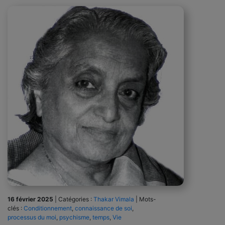
16 février 2025
|
Catégories :
Thakar Vimala
|
Mots-
clés :
Conditionnement
,
connaissance de soi
,
processus du moi
,
psychisme
,
temps
,
Vie