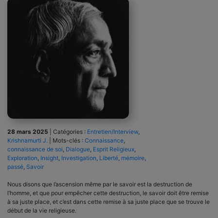
28 mars 2025
|
Catégories :
Entretien/Interview
,
Krishnamurti J.
|
Mots-clés :
Connaissance
,
connaissance de soi
,
Dialogue
,
Esprit Religieux
,
Exploration
,
Insight
,
Investigation
,
Liberté
,
mémoire
,
passé
,
Savoir
Nous disons que l’ascension même par le savoir est la destruction de
l’homme, et que pour empêcher cette destruction, le savoir doit être remise
à sa juste place, et c’est dans cette remise à sa juste place que se trouve le
début de la vie religieuse.