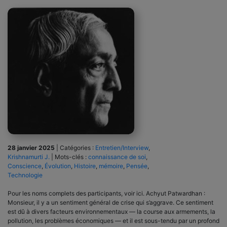
28 janvier 2025
|
Catégories :
Entretien/Interview
,
Krishnamurti J.
|
Mots-clés :
connaissance de soi
,
Conscience
,
Évolution
,
Histoire
,
mémoire
,
Pensée
,
Technologie
Pour les noms complets des participants, voir ici. Achyut Patwardhan :
Monsieur, il y a un sentiment général de crise qui s’aggrave. Ce sentiment
est dû à divers facteurs environnementaux — la course aux armements, la
pollution, les problèmes économiques — et il est sous-tendu par un profond