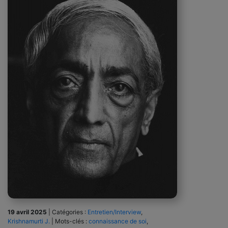
19 avril 2025
|
Catégories :
Entretien/Interview
,
Krishnamurti J.
|
Mots-clés :
connaissance de soi
,