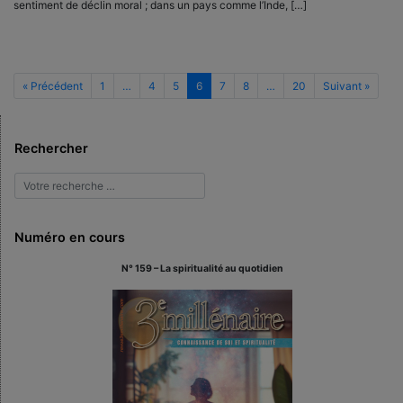
sentiment de déclin moral ; dans un pays comme l’Inde, […]
« Précédent
1
…
4
5
6
7
8
…
20
Suivant »
Rechercher
Numéro en cours
N° 159 – La spiritualité au quotidien