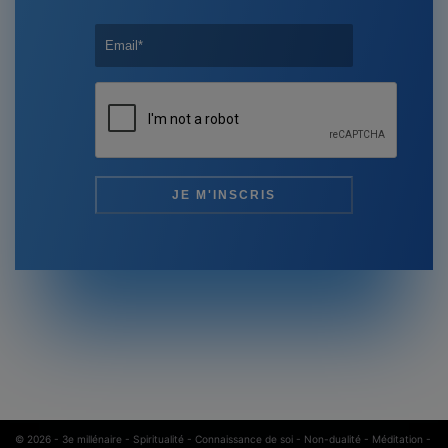
© 2026 -
3e millénaire - Spiritualité - Connaissance de soi - Non-dualité - Méditation
-