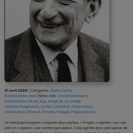
21 avril 2026
|
Catégories :
Bohm David
,
Entretien/Interview
|
Mots-clés :
Conditionnement
,
connaissance de soi
,
Ego
,
Image de soi
,
image
mentale
,
Imagination
,
Le moi
,
Limitation
,
Observateur
,
Observation
,
Observé
,
Pensée
,
Préjugé
,
Proprioception
Le mot proprioception comporte deux parties. « Proprio » signifie « soi » en
latin et « ception » est comme perception. Cela signifie donc perception de