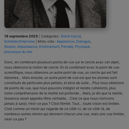
19 septembre 2025
|
Catégories :
Bohm David
,
Entretien/Interview
|
Mots-clés :
Apparence
,
Dialogue
,
Illusion
,
Impuissance
,
Krishnamurti
,
Pensée
,
Physique
,
processus du moi
Donc, en combinant plusieurs points de vue sur le cercle avec cet objet,
nous obtenons la notion de cercle. En la combinant avec le point de vue
scientifique, nous obtenons un autre point de vue, un cercle qui est fait
d’atomes… Mais ensuite, un autre point de vue est que les atomes sont
constitués de particules plus petites, et ainsi de suite… Plus nous obtenons
de points de vue, que nous pouvons intégrer et rendre cohérents, plus
notre compréhension de la réalité est profonde… Mais, je dis que la réalité,
l’essence serait appelée l’être véritable… C’est ce que nous n’arrivons
jamais à saisir, n’est-ce pas ? C’est illimité. Tout… toute vision est limitée.
C’est comme un miroir qui regarde de ce côté-ci, de ce côté-là, de
nombreux autres miroirs qui donnent chacun une vue, mais une vue limitée,
n’est-ce pas ?