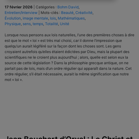
17 février 2026
|
Catégories :
Bohm David
,
Entretien/Interview
|
Mots-clés :
Beauté
,
Créativité
,
Évolution
,
image mentale
,
lois
,
Mathématiques
,
Physique
,
sens
,
temps
,
Totalité
,
Unité
Lorsque nous pensons aux lois naturelles, l’une des premières choses à dire
est que le mot « loi » est très mal choisi, car il donne l’impression que
quelqu’un aurait légiféré sur la façon dont les choses sont. Les gens
croyaient autrefois qu’elles étaient édictées par Dieu, mais la plupart des
scientifiques ne le croient plus aujourd’hui ; alors, quelle est selon eux la
source de cette législation ? Dans la philosophie grecque antique, on ne
parlait pas de lois, mais d’un ordre régulier qui apparaît dans la nature. Cet
ordre régulier, s’il était nécessaire, aurait la même signification que notre
mot « loi ».