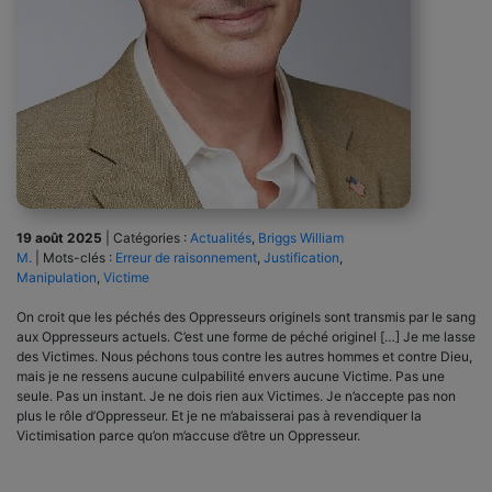
19 août 2025
|
Catégories :
Actualités
,
Briggs William
M.
|
Mots-clés :
Erreur de raisonnement
,
Justification
,
Manipulation
,
Victime
On croit que les péchés des Oppresseurs originels sont transmis par le sang
aux Oppresseurs actuels. C’est une forme de péché originel […] Je me lasse
des Victimes. Nous péchons tous contre les autres hommes et contre Dieu,
mais je ne ressens aucune culpabilité envers aucune Victime. Pas une
seule. Pas un instant. Je ne dois rien aux Victimes. Je n’accepte pas non
plus le rôle d’Oppresseur. Et je ne m’abaisserai pas à revendiquer la
Victimisation parce qu’on m’accuse d’être un Oppresseur.